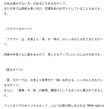
び込み逃がさない力」があるとされるモチーフ。
高崎オ
また日本では蹄鉄を車に付け、交通安全のお守りとしていることもありま
す。
新百合丘
三宮オ
《フラワーモチーフ》
キャナルシ
「フラワー」は、古来より「美」や「幸せ」のシンボルとされてきたモチー
フ。
那覇オ
内面や外見ともに磨きをかけて、美しさをアップしたい人におすすめです。
《星モチーフ》
「星」モチーフは、古来より世界中で「願いを叶える」シンボルとされてい
横浜ビ
るモチーフ。
さらに、「健康」や「富」の象徴、魔除けとしても古くから愛されてきまし
た。
フェスタリアのオリジナルカット、ふたつの星が映し出される “Wish upon a