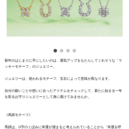
電話でお
公式SNS
企業情報
新年のはじまりに手にしたいのは、運気アップをもたらしてくれそうな「ラ
お問い合わせ
ッキーモチーフ」のジュエリー。
プライバシー
ジュエリーは、使われるモチーフ、宝石によって意味が異なります。
利用規約
自分の願いごとや想いに合ったアイテムをチェックして、新たに始まる一年
ソーシャルメ
を彩るお守りジュエリーとして身に着けてみませんか。
《馬蹄モチーフ》
馬蹄は、U字のくぼみに幸運が溜まると考えられていることから「幸運を呼
秋田オ