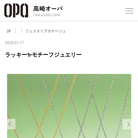
Foreign Customers
Select Language
▼
【
フェスタリアボヤージュ
2F
2023.01.17
ラッキー✨モチーフジュエリー
フロアガ
ショップ
レストラ
施設案内
アクセス
Previous
Next
スタッフ