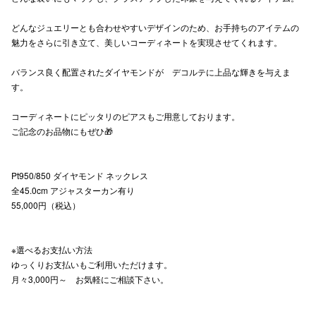
高崎オ
どんなジュエリーとも合わせやすいデザインのため、お手持ちのアイテムの
魅力をさらに引き立て、美しいコーディネートを実現させてくれます。
新百合丘
バランス良く配置されたダイヤモンドが デコルテに上品な輝きを与えま
三宮オ
す。
キャナルシ
コーディネートにピッタリのピアスもご用意しております。
ご記念のお品物にもぜひ🎁
那覇オ
Pt950/850 ダイヤモンド ネックレス
全45.0cm アジャスターカン有り
55,000円（税込）
横浜ビ
※選べるお支払い方法
ゆっくりお支払いもご利用いただけます。
月々3,000円～ お気軽にご相談下さい。