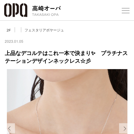
Foreign Customers
Select Language
▼
【
フェスタリアボヤージュ
2F
2023.01.05
上品なデコルテはこれ一本で決まり✨ プラチナス
フロアガ
テーションデザインネックレス☆彡
ショップ
レストラ
施設案内
アクセス
スタッフ