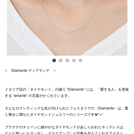
Previous
Next
電話でお
公式SNS
企業情報
お問い合わせ
✨ Diamante ディアマンテ ✨
プライバシー
利用規約
イタリア語の「ダイヤモンド」の綴り “Diamante” には、「愛する人」を意味
する “amante” の言葉がかくれています。
ソーシャルメ
そんなロマンティックな名が付けられたフェスタリアの〈Diamante〉は、愛
と輝きに満ちたダイヤモンドジュエリーのシリーズです💎*+*
プラチナのチェーンに細やかなダイヤモンドがあしらわれたネックレスは、
秋田オ
どんな装いにもマッチし、クラスアップした印象を与えてくれるアイテム。