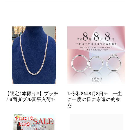
【限定1本限り‼︎】プラチ
✨令和8年8月8日✨ 一生
ナ6面ダブル喜平入荷✨
に一度の日に永遠の約束
を