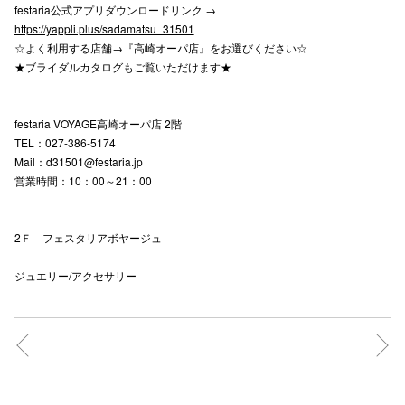
festaria公式アプリダウンロードリンク →
https://yappli.plus/sadamatsu_31501
☆よく利用する店舗→『高崎オーパ店』をお選びください☆
仙台フォ
★ブライダルカタログもご覧いただけます★
festaria VOYAGE高崎オーパ店 2階
TEL：027-386-5174
Mail：d31501@festaria.jp
営業時間：10：00～21：00
2Ｆ フェスタリアボヤージュ
ジュエリー/アクセサリー