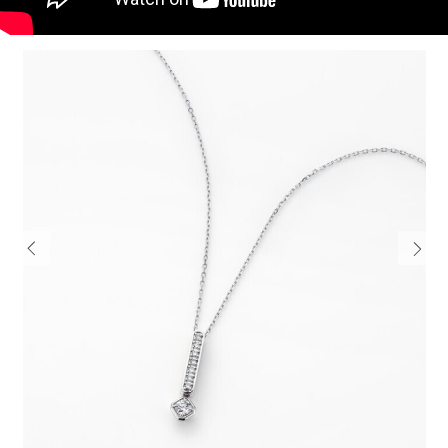
電話でお
公式SNS
企業情報
お問い合わせ
プライバシー
Previous
Next
利用規約
ソーシャルメ
秋田オ