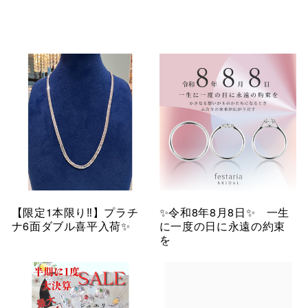
【限定1本限り‼︎】プラチ
✨令和8年8月8日✨ 一生
ナ6面ダブル喜平入荷✨
に一度の日に永遠の約束
を