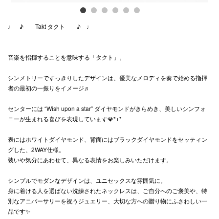
高崎オ
♩ ♪ Takt タクト ♪ ♩
新百合丘
三宮オ
音楽を指揮することを意味する「タクト」。
キャナルシ
シンメトリーですっきりしたデザインは、優美なメロディを奏で始める指揮
者の最初の一振りをイメージ♬
那覇オ
センターには “Wish upon a star” ダイヤモンドがきらめき、美しいシンフォ
ニーが生まれる喜びを表現しています💎*+*
表にはホワイトダイヤモンド、背面にはブラックダイヤモンドをセッティン
グした、2WAY仕様。
装いや気分にあわせて、異なる表情をお楽しみいただけます。
横浜ビ
シンプルでモダンなデザインは、ユニセックスな雰囲気に。
身に着ける人を選ばない洗練されたネックレスは、ご自分へのご褒美や、特
別なアニバーサリーを祝うジュエリー、大切な方への贈り物にふさわしい一
品です✨