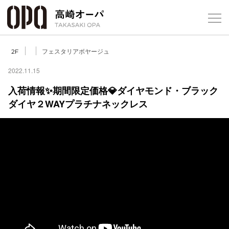
Foreign Customers
Select Language
▼
【
フェスタリアボヤージュ
2F
2022.11.15
入荷情報✨期間限定価格💎ダイヤモンド・ブラック
フロアガ
ダイヤ２WAYプラチナネックレス
ショップ
レストラ
施設案内
アクセス
スタッフ