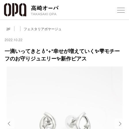
Foreign Customers
Select Language
▼
【
フェスタリアボヤージュ
2F
2022.10.22
一滴いってきと💧*+*幸せが増えていく✨雫モチー
フロアガ
フのお守りジュエリー✨新作ピアス
ショップ
レストラ
施設案内
アクセス
スタッフ