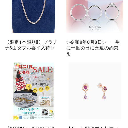
【限定1本限り‼︎】プラチ
✨令和8年8月8日✨ 一生
ナ6面ダブル喜平入荷✨
に一度の日に永遠の約束
を