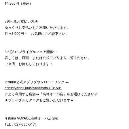
14,300円（税込）
仙台フォ
※選べるお支払い方法
ゆっくりお支払いもご利用いただけます。
月々3,000円～ お気軽にご相談下さい。
*+*💍*+* ブライダルフェア開催中
詳しくは、店頭 または公式アプリよりご覧ください。
ご来店、お待ちしております！
festaria公式アプリダウンロードリンク →
https://yappli.plus/sadamatsu_31501
☆よく利用する店舗→『高崎オーパ店』をお選びください☆
★ブライダルカタログもご覧いただけます★
festaria VOYAGE高崎オーパ店 2階
TEL：027-386-5174