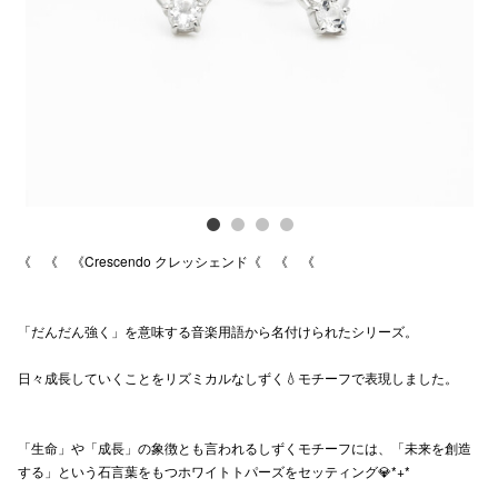
Previous
Next
電話でお
公式SNS
企業情報
お問い合わせ
《 《 《Crescendo クレッシェンド《 《 《
プライバシー
利用規約
「だんだん強く」を意味する音楽用語から名付けられたシリーズ。
ソーシャルメ
日々成長していくことをリズミカルなしずく💧モチーフで表現しました。
「生命」や「成長」の象徴とも言われるしずくモチーフには、「未来を創造
する」という石言葉をもつホワイトトパーズをセッティング💎*+*
秋田オ