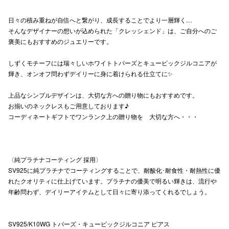
高崎オ
日々の積み重ねが自信へと繋がり、成長することでより一層輝く…
そんなデザイナーの想いが込められた「クレッシェンド」は、ご自分へのご
新百合丘
褒美にもおすすめのジュエリーです。
三宮オ
しずくモチーフには瑞々しいホワイトトパーズとキュービックジルコニアが
輝き、オンオフ問わずデイリーに身に着けられる仕立てに✨
キャナルシ
上品なシンプルデザインは、大切な方への贈り物にもおすすめです。
那覇オ
お揃いのネックレスもご用意しております♪
コーディネートギフトでワンランク上の贈り物を 大切な方へ・・・
〈純プラチナコーティング 採用〉
SV925に純プラチナでコーティングすることで、耐酸化･耐食性・耐熱性に優
横浜ビ
れたクオリティに仕上げています。プラチナの優美で明るい輝きは、流行や
年齢問わず、デイリーアイテムとして日々に寄り添ってくれるでしょう。
SV925/K10WG トパーズ・キュービックジルコニア ピアス