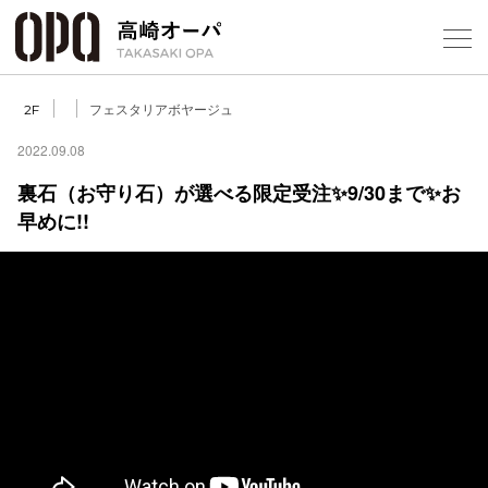
Foreign Customers
Select Language
▼
【
フェスタリアボヤージュ
2F
2022.09.08
裏石（お守り石）が選べる限定受注✨9/30まで✨お
フロアガ
早めに!!
ショップ
レストラ
施設案内
アクセス
スタッフ