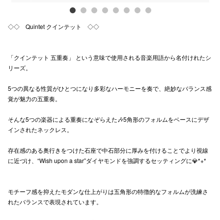
高崎オ
◇◇ Quintet クインテット ◇◇
新百合丘
三宮オ
「クインテット 五重奏」 という意味で使用される音楽用語から名付けれたシ
リーズ。
キャナルシ
5つの異なる性質がひとつになり多彩なハーモニーを奏で、絶妙なバランス感
那覇オ
覚が魅力の五重奏。
そんな5つの楽器による重奏になぞらえた🎶5角形のフォルムをベースにデザ
インされたネックレス。
存在感のある奥行きをつけた石座で中石部分に厚みを付けることでより視線
に近づけ、“Wish upon a star”ダイヤモンドを強調するセッティングに💎*+*
横浜ビ
モチーフ感を抑えたモダンな仕上がりは五角形の特徴的なフォルムが洗練さ
れたバランスで表現されています。