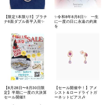
【限定1本限り‼︎】プラチ
✨令和8年8月8日✨ 一生
ナ6面ダブル喜平入荷✨
に一度の日に永遠の約束
を
【8月28日〜8月30日限
【セール開催中！】アメ
定】半期に一度の大決算
シスト＆ロードライトガ
セール開催‼︎
ーネットピアス🎶