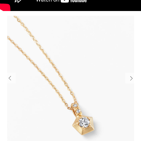
電話でお
公式SNS
企業情報
お問い合わせ
プライバシー
Previous
Next
利用規約
ソーシャルメ
秋田オ