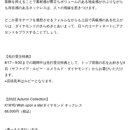
装飾を抑えることで素材感が際立ちボリュームのある地金感が小ぶりながら
も存在感のあるネックレスは、人々の視線を惹きつけます。
仙台フォ
どこか星モチーフを連想させるフォルムながらも上品で高級感のある仕上が
りは、ダイヤモンドのきらめきとあいまって、日々のコーディネートにアク
セントをプラスすることでしょう。
【先行受注特典】
8/17～9/30までの期間中は先行受注特典として、トップ背面の石をお好きな4
石（サファイア・ルビー・エメラルド・ダイヤモンド）からお選びいただけ
ます。
※店頭見本はルビーとなります。
【2022 Autumn Collection】
K18YG Wish upon a starダイヤモンド ネックレス
66,000円（税込）
※選べるお支払い方法