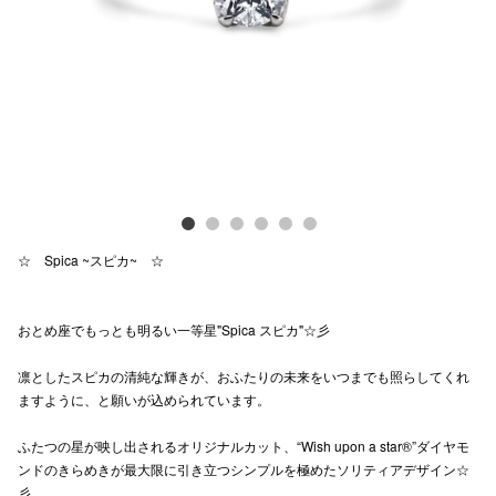
Previous
Next
電話でお
公式SNS
企業情報
お問い合わせ
☆ Spica ~スピカ~ ☆
プライバシー
利用規約
おとめ座でもっとも明るい一等星"Spica スピカ"☆彡
ソーシャルメ
凛としたスピカの清純な輝きが、おふたりの未来をいつまでも照らしてくれ
ますように、と願いが込められています。
ふたつの星が映し出されるオリジナルカット、“Wish upon a star®”ダイヤモ
ンドのきらめきが最大限に引き立つシンプルを極めたソリティアデザイン☆
秋田オ
彡