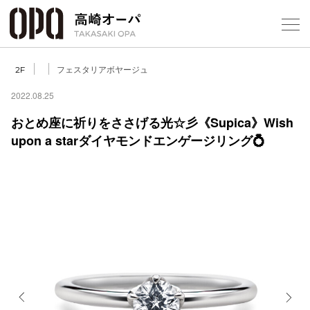
Foreign Customers
Select Language
▼
【
フェスタリアボヤージュ
2F
2022.08.25
おとめ座に祈りをささげる光☆彡《Supica》Wish
フロアガ
upon a starダイヤモンドエンゲージリング💍
ショップ
レストラ
施設案内
アクセス
スタッフ