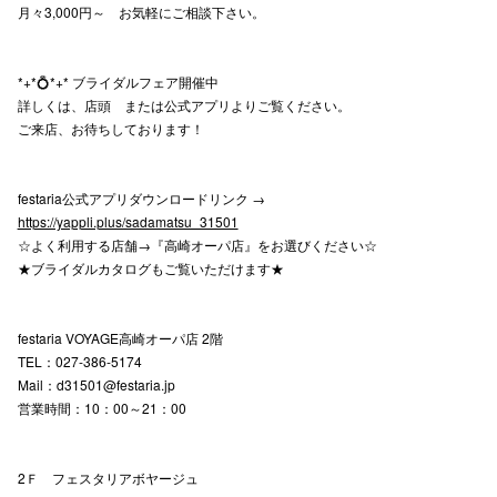
月々3,000円～ お気軽にご相談下さい。
仙台フォ
*+*💍*+* ブライダルフェア開催中
詳しくは、店頭 または公式アプリよりご覧ください。
ご来店、お待ちしております！
festaria公式アプリダウンロードリンク →
https://yappli.plus/sadamatsu_31501
☆よく利用する店舗→『高崎オーパ店』をお選びください☆
★ブライダルカタログもご覧いただけます★
festaria VOYAGE高崎オーパ店 2階
TEL：027-386-5174
Mail：d31501@festaria.jp
営業時間：10：00～21：00
2Ｆ フェスタリアボヤージュ