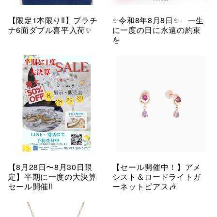
【限定1本限り‼︎】プラチ
✨令和8年8月8日✨ 一生
ナ6面ダブル喜平入荷✨
に一度の日に永遠の約束
を
【8月28日〜8月30日限
【セール開催中！】アメ
定】半期に一度の大決算
シスト＆ロードライトガ
セール開催‼︎
ーネットピアス🎶