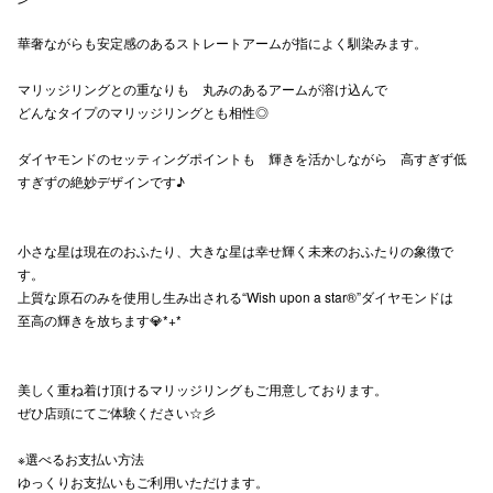
高崎オ
華奢ながらも安定感のあるストレートアームが指によく馴染みます。
新百合丘
マリッジリングとの重なりも 丸みのあるアームが溶け込んで
どんなタイプのマリッジリングとも相性◎
三宮オ
ダイヤモンドのセッティングポイントも 輝きを活かしながら 高すぎず低
キャナルシ
すぎずの絶妙デザインです♪
那覇オ
小さな星は現在のおふたり、大きな星は幸せ輝く未来のおふたりの象徴で
す。
上質な原石のみを使用し生み出される“Wish upon a star®”ダイヤモンドは
至高の輝きを放ちます💎*+*
横浜ビ
美しく重ね着け頂けるマリッジリングもご用意しております。
ぜひ店頭にてご体験ください☆彡
※選べるお支払い方法
ゆっくりお支払いもご利用いただけます。