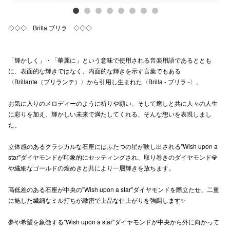
高崎オ
◇◇◇ Brilla ブリラ ◇◇◇
新百合丘
三宮オ
「輝かしく」・「華麗に」という意味で使用される音楽用語であるととも
に、表面的な輝きではなく、内面的な輝きを示す言葉でもある
キャナルシ
〈Brillante（ブリランテ）〉から引用し生まれた〈Brilla - ブリラ -〉。
那覇オ
お気に入りのメロディーのように祈りや願い、そして癒しと共に人々の人生
に彩りを加え、輝かしい未来で満たしてくれる、そんな想いを表現しまし
た。
立体感のあるクラシカルな石座にはふたつの星が映し出される"Wish upon a
star"ダイヤモンドが印象的にセッティングされ、取り巻きのダイヤモンド💎
や繊細なゴールドの煌めきと共により一層輝きを放ちます。
横浜ビ
高低差のある石座が中央の"Wish upon a star"ダイヤモンドを際立たせ、二重
に施した繊細なミル打ちが緻密で上品な仕上がりを強調します✨
夢や希望を象徴する"Wish upon a star"ダイヤモンドが中央から外に向かって