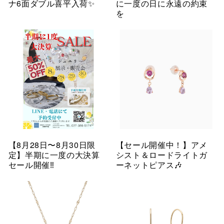
ナ6面ダブル喜平入荷✨
に一度の日に永遠の約束
を
【8月28日〜8月30日限
【セール開催中！】アメ
定】半期に一度の大決算
シスト＆ロードライトガ
セール開催‼︎
ーネットピアス🎶