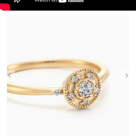
電話でお
公式SNS
企業情報
お問い合わせ
プライバシー
Previous
Next
利用規約
ソーシャルメ
秋田オ