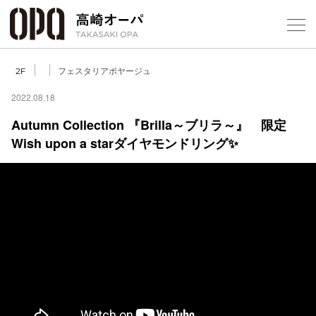
Foreign Customers
Select Language
▼
【
フェスタリアボヤージュ
2F
2022.08.18
Autumn Collection 『Brilla～ブリラ～』 限定
フロアガ
Wish upon a starダイヤモンドリング✨
ショップ
レストラ
施設案内
アクセス
スタッフ