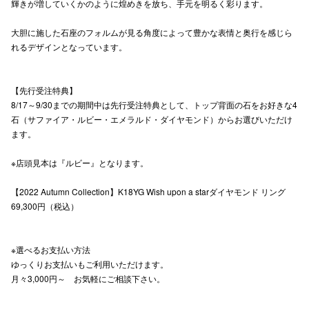
輝きが増していくかのように煌めきを放ち、手元を明るく彩ります。
大胆に施した石座のフォルムが見る角度によって豊かな表情と奥行を感じら
仙台フォ
れるデザインとなっています。
【先行受注特典】
8/17～9/30までの期間中は先行受注特典として、トップ背面の石をお好きな4
石（サファイア・ルビー・エメラルド・ダイヤモンド）からお選びいただけ
ます。
※店頭見本は『ルビー』となります。
【2022 Autumn Collection】K18YG Wish upon a starダイヤモンド リング
69,300円（税込）
※選べるお支払い方法
ゆっくりお支払いもご利用いただけます。
月々3,000円～ お気軽にご相談下さい。