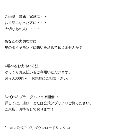
高崎オ
ご両親 姉妹 家族に・・・
新百合丘
お世話になった方に・・・
大切なあの人に・・・
三宮オ
あなたの大切な方に
キャナルシ
星のダイヤモンドに想いを込めて伝えませんか？
那覇オ
※選べるお支払い方法
ゆっくりお支払いもご利用いただけます。
月々3,000円～ お気軽にご相談下さい。
*+*💍*+* ブライダルフェア開催中
横浜ビ
詳しくは、店頭 または公式アプリよりご覧ください。
ご来店、お待ちしております！
festaria公式アプリダウンロードリンク →