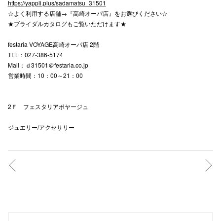
https://yappli.plus/sadamatsu_31501
☆よく利用する店舗→『高崎オーパ店』をお選びください☆
★ブライダルカタログもご覧いただけます★
仙台フォ
festaria VOYAGE高崎オーパ店 2階
TEL：027-386-5174
Mail：ｄ31501＠festaria.co.jp
営業時間：10：00～21：00
2Ｆ フェスタリアボヤージュ
ジュエリー/アクセサリー