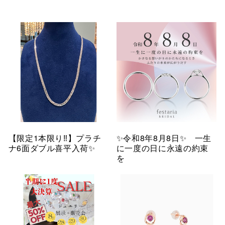
【限定1本限り‼︎】プラチ
✨令和8年8月8日✨ 一生
ナ6面ダブル喜平入荷✨
に一度の日に永遠の約束
を