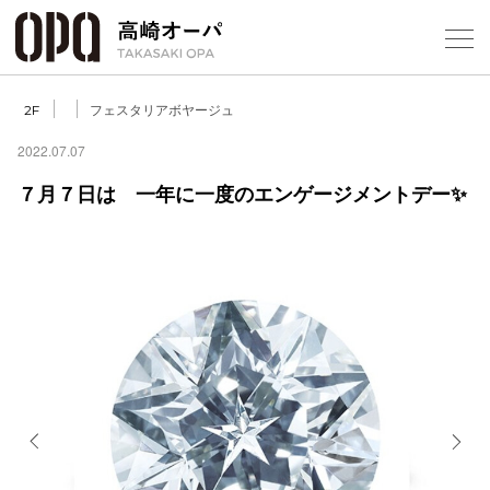
Foreign Customers
Select Language
▼
【
フェスタリアボヤージュ
2F
2022.07.07
７月７日は 一年に一度のエンゲージメントデー✨
フロアガ
ショップ
レストラ
施設案内
アクセス
Previous
Next
スタッフ