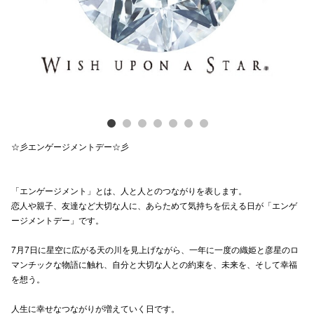
電話でお
公式SNS
企業情報
☆彡エンゲージメントデー☆彡
お問い合わせ
プライバシー
「エンゲージメント」とは、人と人とのつながりを表します。
利用規約
恋人や親子、友達など大切な人に、あらためて気持ちを伝える日が「エンゲ
ージメントデー」です。
ソーシャルメ
7月7日に星空に広がる天の川を見上げながら、一年に一度の織姫と彦星のロ
マンチックな物語に触れ、自分と大切な人との約束を、未来を、そして幸福
を想う。
人生に幸せなつながりが増えていく日です。
秋田オ