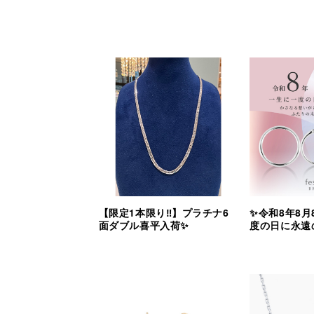
【限定1本限り‼︎】プラチナ6
✨令和8年8月
面ダブル喜平入荷✨
度の日に永遠