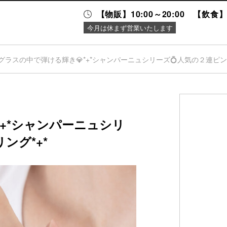
【物販】10:00～20:00 【飲食】1
今月は休まず営業いたします
グラスの中で弾ける輝き💎*+*シャンパーニュシリーズ💍人気の２連ピン
ニュース＆
施設案内
イベント
*+*シャンパーニュシリ
ング*+*