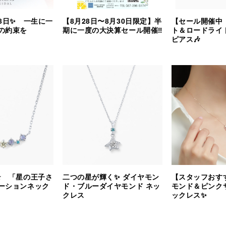
8日✨ 一生に一
【8月28日〜8月30日限定】半
【セール開催中
の約束を
期に一度の大決算セール開催‼︎
ト＆ロードライ
ピアス🎶
⭐️ 「星の王子さ
二つの星が輝く✨ ダイヤモン
【スタッフおす
ーションネック
ド・ブルーダイヤモンド ネッ
モンド＆ピンク
クレス
ックレス✨