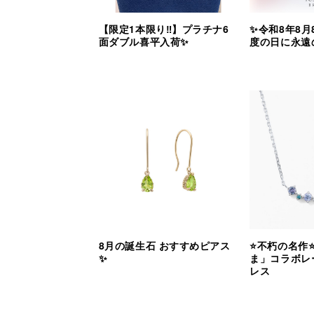
【限定1本限り‼︎】プラチナ6
✨令和8年8月
面ダブル喜平入荷✨
度の日に永遠
8月の誕生石 おすすめピアス
⭐️不朽の名作
✨
ま」コラボレ
レス