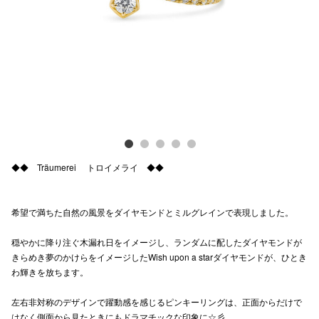
Previous
Next
電話でお
公式SNS
企業情報
お問い合わせ
◆◆ Träumerei トロイメライ ◆◆
プライバシー
利用規約
希望で満ちた自然の風景をダイヤモンドとミルグレインで表現しました。
ソーシャルメ
穏やかに降り注ぐ木漏れ日をイメージし、ランダムに配したダイヤモンドが
きらめき夢のかけらをイメージしたWish upon a starダイヤモンドが、ひとき
わ輝きを放ちます。
左右非対称のデザインで躍動感を感じるピンキーリングは、正面からだけで
秋田オ
はなく側面から見たときにもドラマチックな印象に☆彡