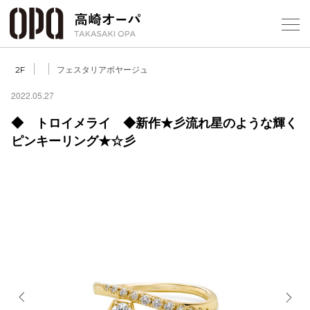
Foreign Customers
Select Language
▼
【
フェスタリアボヤージュ
2F
2022.05.27
◆ トロイメライ ◆新作★彡流れ星のような輝く
フロアガ
ピンキーリング★☆彡
ショップ
レストラ
施設案内
アクセス
スタッフ