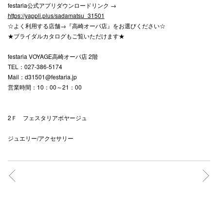
festaria公式アプリダウンロードリンク →
https://yappli.plus/sadamatsu_31501
☆よく利用する店舗→『高崎オーパ店』をお選びください☆
仙台フォ
★ブライダルカタログもご覧いただけます★
festaria VOYAGE高崎オーパ店 2階
TEL：027-386-5174
Mail：d31501@festaria.jp
営業時間：10：00～21：00
2Ｆ フェスタリアボヤージュ
ジュエリー/アクセサリー