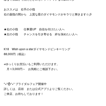
高崎オ
おススメは 右手の小指
右の薬指の間から 上質な星のダイヤモンドがキラリと輝きます☆彡
新百合丘
三宮オ
★右の小指 仕事運UP 自信を付けたい人へ
★左の小指 チャンスを引き寄せる 絆を深めたい人へ
キャナルシ
那覇オ
K18 Wish upon a starダイヤモンドピンキーリング
88,000円（税込）
※ゆっくりお支払いもご利用いただけます。
月々3,000円～ お気軽にご相談下さい。
横浜ビ
*+*💍*+* ブライダルフェア開催中
詳しくは、店頭 または公式アプリよりご覧ください。
ご来店、お待ちしております！