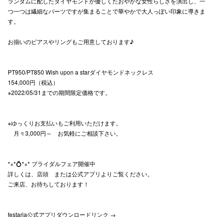
ランダムに配したダイヤモンドが優しくたおやかな⼥性らしさを演出し、一
つ一つは繊細なパーツですが集まることで華やかで⼤人っぽい印象に導きま
高崎オ
す。
新百合丘
お揃いのピアスやリングもご用意しております♪
三宮オ
PT950/PT850 Wish upon a starダイヤモンドネックレス
キャナルシ
154,000円（税込）
那覇オ
※2022/05/31までの期間限定価格です。
※ゆっくりお支払いもご利用いただけます。
月々3,000円～ お気軽にご相談下さい。
*+*💍*+* ブライダルフェア開催中
横浜ビ
詳しくは、店頭 または公式アプリよりご覧ください。
ご来店、お待ちしております！
festaria公式アプリダウンロードリンク →