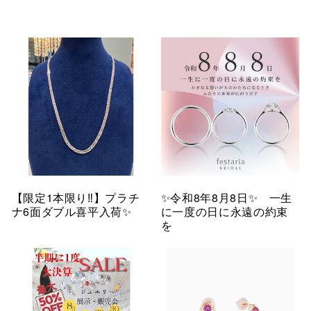
【限定1本限り‼︎】プラチ
✨令和8年8月8日✨ 一生
ナ6面ダブル喜平入荷✨
に一度の日に永遠の約束
を