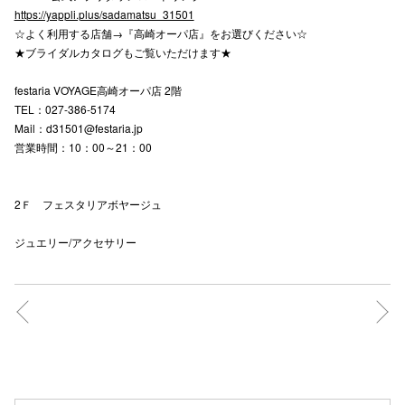
https://yappli.plus/sadamatsu_31501
☆よく利用する店舗→『高崎オーパ店』をお選びください☆
仙台フォ
★ブライダルカタログもご覧いただけます★
festaria VOYAGE高崎オーパ店 2階
TEL：027-386-5174
Mail：d31501@festaria.jp
営業時間：10：00～21：00
2Ｆ フェスタリアボヤージュ
ジュエリー/アクセサリー