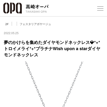
Foreign Customers
Select Language
▼
【
フェスタリアボヤージュ
2F
2022.05.25
夢のかけらを集めたダイヤモンドネックレス💎*+*
フロアガ
トロイメライ*+*プラチナWish upon a starダイヤ
モンドネックレス
ショップ
レストラ
施設案内
アクセス
スタッフ