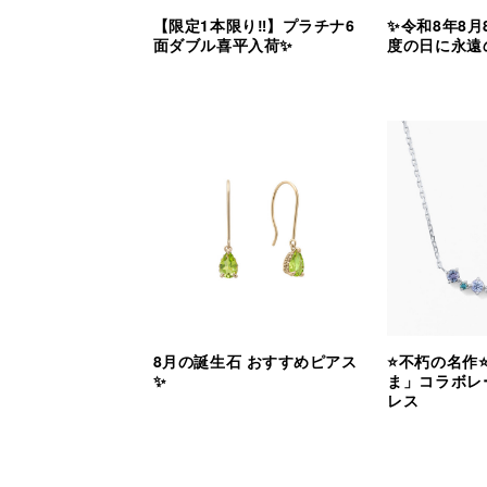
【限定1本限り‼︎】プラチナ6
✨令和8年8月
面ダブル喜平入荷✨
度の日に永遠
8月の誕生石 おすすめピアス
⭐️不朽の名作
✨
ま」コラボレ
レス