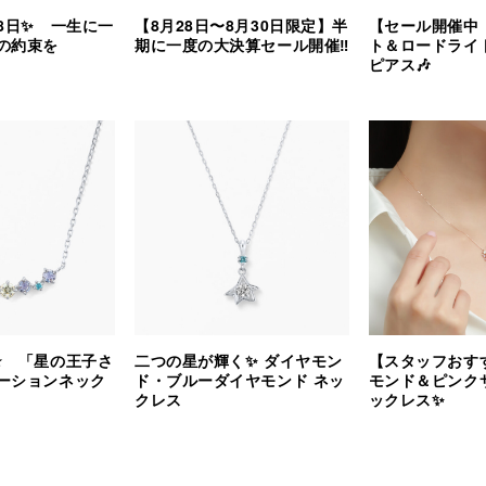
8日✨ 一生に一
【8月28日〜8月30日限定】半
【セール開催中
の約束を
期に一度の大決算セール開催‼︎
ト＆ロードライ
ピアス🎶
⭐️ 「星の王子さ
二つの星が輝く✨ ダイヤモン
【スタッフおす
ーションネック
ド・ブルーダイヤモンド ネッ
モンド＆ピンク
クレス
ックレス✨