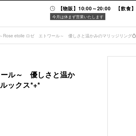
【物販】10:00～20:00 【飲食】1
今月は休まず営業いたします
～Rose etoile ロゼ エトワール～ 優しさと温かみのマリッジリング💍*
ニュース＆
施設案内
イベント
エトワール～ 優しさと温か
ルックス*+*