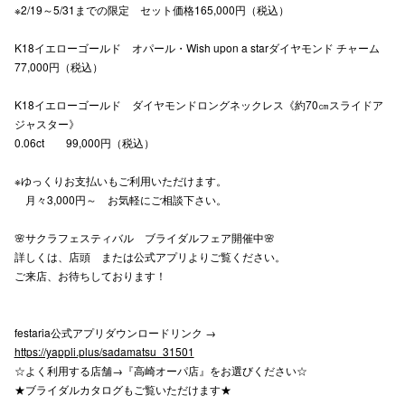
※2/19～5/31までの限定 セット価格165,000円（税込）
K18イエローゴールド オパール・Wish upon a starダイヤモンド チャーム
仙台フォ
77,000円（税込）
K18イエローゴールド ダイヤモンドロングネックレス《約70㎝スライドア
ジャスター》
0.06ct 99,000円（税込）
※ゆっくりお支払いもご利用いただけます。
月々3,000円～ お気軽にご相談下さい。
🌸サクラフェスティバル ブライダルフェア開催中🌸
詳しくは、店頭 または公式アプリよりご覧ください。
ご来店、お待ちしております！
festaria公式アプリダウンロードリンク →
https://yappli.plus/sadamatsu_31501
☆よく利用する店舗→『高崎オーパ店』をお選びください☆
★ブライダルカタログもご覧いただけます★