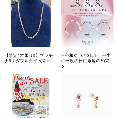
【限定1本限り‼︎】プラチ
✨令和8年8月8日✨ 一生
ナ6面ダブル喜平入荷✨
に一度の日に永遠の約束
を