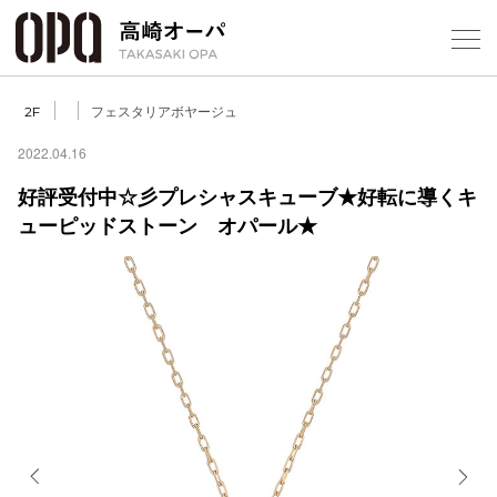
Foreign Customers
Select Language
▼
【
フェスタリアボヤージュ
2F
2022.04.16
好評受付中☆彡プレシャスキューブ★好転に導くキ
フロアガ
ューピッドストーン オパール★
ショップ
レストラ
施設案内
アクセス
スタッフ