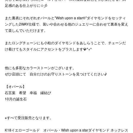
足感のある仕上がりに☆彡
高崎オ
また裏表にそれぞれオパールと"Wish upon a star®"ダイヤモンドをセッティ
新百合丘
ングした2WAY仕様で、装いや合わせる他のジュエリーに合わせて裏表を変え
て楽しんでいただけます。
三宮オ
またロングチェーンにも小粒のダイヤモンドをあしらうことで、チェーンだ
キャナルシ
け着けてもスタイルにアクセントをプラスします💎*+*
那覇オ
他にも多彩なカラーストーンがございます。
ぜひ店頭にて 自分だけのお守りストーンを見つけてください♪
【オパール】
石言葉 希望 幸福 縁結び
10月の誕生石
横浜ビ
※すべて受注販売となります。
K18イエローゴールド オパール・Wish upon a starダイヤモンド ネックレス