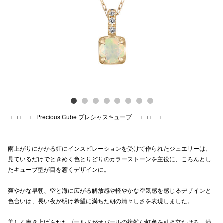
Previous
Next
電話でお
公式SNS
企業情報
お問い合わせ
□ □ □ Precious Cube プレシャスキューブ □ □ □
プライバシー
利用規約
雨上がりにかかる虹にインスピレーションを受けて作られたジュエリーは、
見ているだけでときめく色とりどりのカラーストーンを主役に、ころんとし
ソーシャルメ
たキューブ型が目を惹くデザインに。
爽やかな早朝、空と海に広がる解放感や軽やかな空気感を感じるデザインと
色合いは、長い夜が明け希望に満ちた朝の清々しさを表現しました。
秋田オ
美しく磨き上げられたゴールドがオパールの複雑な虹色を引き立たせる、満