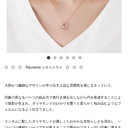
Previous
Next
電話でお
公式SNS
企業情報
お問い合わせ
◎ ◎ ◎ Träumerei トロイメライ ◎ ◎ ◎
プライバシー
利用規約
大胆かつ繊細なデザインが作り出す上品な雰囲気を感じるネックレス。
ソーシャルメ
印象の異なるパーツの組み⽅で奥⾏き感を出しながら円を形成することによ
り陰影が⽣まれ、ダイヤモンドのひかりを繋ぐと柔らかく包み込むようなフ
ォルムになるよう仕立てました。
ランダムに配したダイヤモンドが優しくたおやかな⼥性らしさを演出し、一
秋田オ
つ一つは繊細なパーツですが集まることで華やかで⼤人っぽい印象に導きま