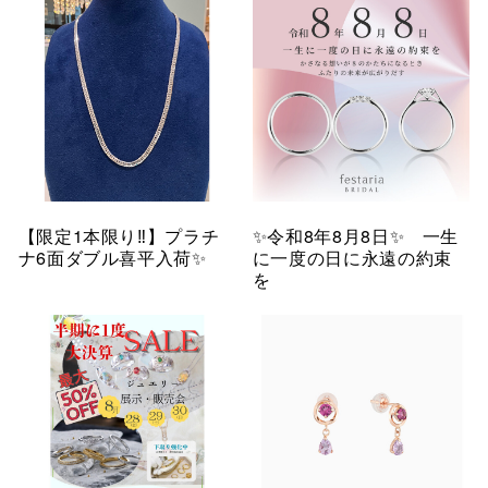
【限定1本限り‼︎】プラチ
✨令和8年8月8日✨ 一生
ナ6面ダブル喜平入荷✨
に一度の日に永遠の約束
を