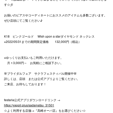
す☆彡
高崎オ
お揃いのピアスやコーディネートにおススメのアイテムも多数ございます。
新百合丘
ぜひ店頭にてご覧ください♪
三宮オ
K18 ピンクゴールド Wish upon a starダイヤモンド ネックレス
キャナルシ
※2022/05/31までの期間限定価格 132,000円（税込）
那覇オ
※ゆっくりお支払いもご利用いただけます。
月々3,000円～ お気軽にご相談下さい。
🌸ブライダルフェア サクラフェスティバル開催中🌸
詳しくは、店頭 または公式アプリよりご覧ください。
ご来店、お待ちしております！
横浜ビ
festaria公式アプリダウンロードリンク →
https://yappli.plus/sadamatsu_31501
☆よく利用する店舗→『高崎オーパ店』をお選びください☆