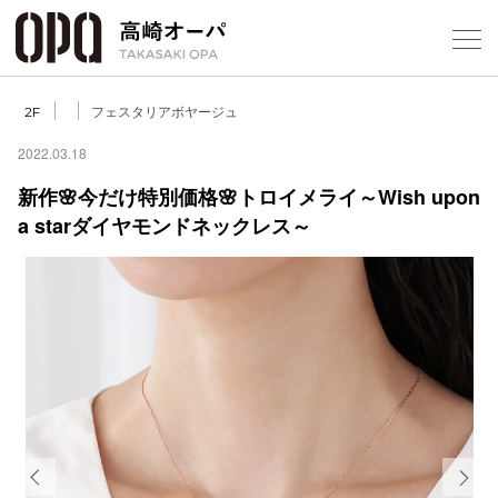
Foreign Customers
Select Language
▼
【
フェスタリアボヤージュ
2F
2022.03.18
新作🌸今だけ特別価格🌸トロイメライ～Wish upon
フロアガ
a starダイヤモンドネックレス～
ショップ
レストラ
施設案内
アクセス
スタッフ