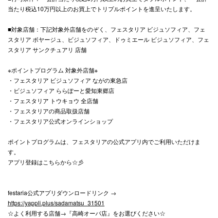
当たり税込10万円以上のお買上でトリプルポイントを進呈いたします。
高崎オ
■対象店舗：下記対象外店舗をのぞく、フェスタリア ビジュソフィア、フェ
新百合丘
スタリア ボヤージュ、ビジュソフィア、ドゥミエール ビジュソフィア、フェ
スタリア サンクチュアリ 店舗
三宮オ
※ポイントプログラム 対象外店舗※
キャナルシ
・フェスタリア ビジュソフィア ながの東急店
・ビジュソフィア ららぽーと愛知東郷店
那覇オ
・フェスタリア トウキョウ 全店舗
・フェスタリアの商品取扱店舗
・フェスタリア公式オンラインショップ
ポイントプログラムは、フェスタリアの公式アプリ内でご利用いただけま
す。
アプリ登録はこちらから☆彡
横浜ビ
festaria公式アプリダウンロードリンク →
https://yappli.plus/sadamatsu_31501
☆よく利用する店舗→『高崎オーパ店』をお選びください☆