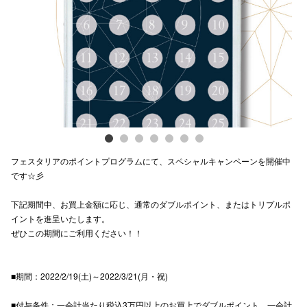
Previous
Next
電話でお
公式SNS
企業情報
お問い合わせ
フェスタリアのポイントプログラムにて、スペシャルキャンペーンを開催中
プライバシー
です☆彡
利用規約
下記期間中、お買上金額に応じ、通常のダブルポイント、またはトリプルポ
イントを進呈いたします。
ソーシャルメ
ぜひこの期間にご利用ください！！
■期間：2022/2/19(土)～2022/3/21(月・祝)
秋田オ
■付与条件：一会計当たり税込3万円以上のお買上でダブルポイント、一会計