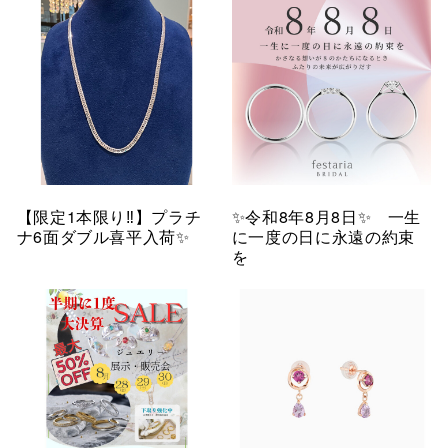
【限定1本限り‼︎】プラチ
✨令和8年8月8日✨ 一生
ナ6面ダブル喜平入荷✨
に一度の日に永遠の約束
を