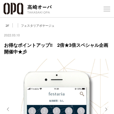
Foreign Customers
Select Language
▼
【
フェスタリアボヤージュ
2F
2022.03.10
お得なポイントアップ‼ 2倍★3倍スペシャル企画
フロアガ
開催中★彡
ショップ
レストラ
施設案内
アクセス
スタッフ