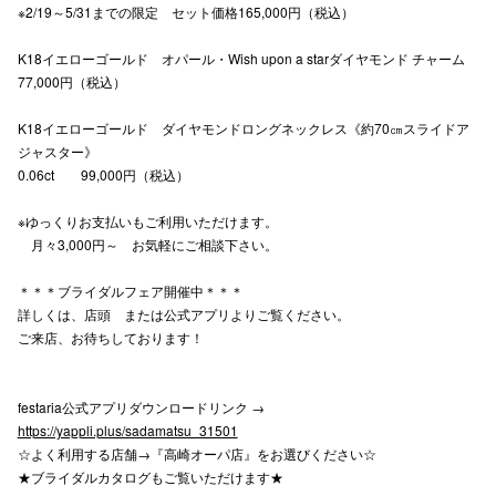
※2/19～5/31までの限定 セット価格165,000円（税込）
K18イエローゴールド オパール・Wish upon a starダイヤモンド チャーム
仙台フォ
77,000円（税込）
K18イエローゴールド ダイヤモンドロングネックレス《約70㎝スライドア
ジャスター》
0.06ct 99,000円（税込）
※ゆっくりお支払いもご利用いただけます。
月々3,000円～ お気軽にご相談下さい。
＊＊＊ブライダルフェア開催中＊＊＊
詳しくは、店頭 または公式アプリよりご覧ください。
ご来店、お待ちしております！
festaria公式アプリダウンロードリンク →
https://yappli.plus/sadamatsu_31501
☆よく利用する店舗→『高崎オーパ店』をお選びください☆
★ブライダルカタログもご覧いただけます★