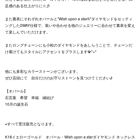
足感のある仕上がりに☆彡
高崎オ
また裏表にそれぞれオパールと"Wish upon a star®"ダイヤモンドをセッティ
新百合丘
ングした2WAY仕様で、装いや合わせる他のジュエリーに合わせて裏表を変え
て楽しんでいただけます。
三宮オ
またロングチェーンにも小粒のダイヤモンドをあしらうことで、チェーンだ
キャナルシ
け着けてもスタイルにアクセントをプラスします💎*+*
那覇オ
他にも多彩なカラーストーンがございます。
ぜひ店頭にて 自分だけのお守りストーンを見つけてください♪
【オパール】
石言葉 希望 幸福 縁結び
10月の誕生石
横浜ビ
※すべて受注販売となります。
K18イエローゴールド オパール・Wish upon a starダイヤモンド ネックレス