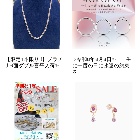
【限定1本限り‼︎】プラチ
✨令和8年8月8日✨ 一生
ナ6面ダブル喜平入荷✨
に一度の日に永遠の約束
を