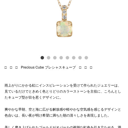
Previous
Next
電話でお
公式SNS
企業情報
お問い合わせ
□ □ □ Precious Cube プレシャスキューブ □ □ □
プライバシー
利用規約
雨上がりにかかる虹にインスピレーションを受けて作られたジュエリーは、
見ているだけでときめく色とりどりのカラーストーンを主役に、ころんとし
ソーシャルメ
たキューブ型が目を惹くデザインに。
爽やかな早朝、空と海に広がる解放感や軽やかな空気感を感じるデザインと
色合いは、長い夜が明け希望に満ちた朝の清々しさを表現しました。
秋田オ
美しく磨き上げられたゴールドがオパールの複雑な虹色を引き立たせる、満