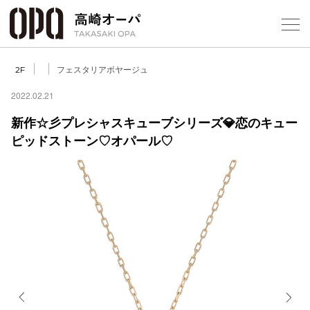
Foreign Customers
Select Language
▼
【
フェスタリアボヤージュ
2F
2022.02.21
新作☆彡プレシャスキューブシリーズ💎恋のキュー
フロアガ
ピッドストーン♡オパール♡
ショップ
レストラ
施設案内
アクセス
スタッフ