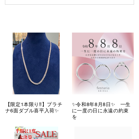
【限定1本限り‼︎】プラチ
✨令和8年8月8日✨ 一生
ナ6面ダブル喜平入荷✨
に一度の日に永遠の約束
を