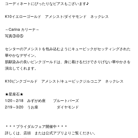
コーディネートにぴったりなピアスもございます♪
K10イエローゴールド アメシスト/ダイヤモンド ネックレス
仙台フォ
～Carina カリーナ～
写真③④⑤
センターのアメシストを包み込むようにキュービックがセッティングされた
華やかなデザイン。
肌馴染みの良いピンクゴールドは、身に着けるだけでさりげない華やかさを
演出してくれます。
K10ピンクゴールド アメシスト/キュービックジルコニア ネックレス
★星座石★
1/20～2/18 みずがめ座 ブルートパーズ
2/19～3/20 うお座 ダイヤモンド
＊＊＊ブライダルフェア開催中＊＊＊
詳しくは、店頭 または公式アプリよりご覧ください。