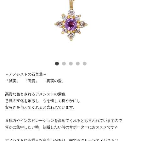
Previous
Next
電話でお
公式SNS
企業情報
お問い合わせ
～アメシストの石言葉～
プライバシー
「誠実」 「高貴」 「真実の愛」
利用規約
高貴な色とされるアメシストの紫色
意識の変化を象徴し、心を優しく穏やかにし
ソーシャルメ
安らぎを与えてくれると言われています。
直観力やインスピレーションを高めてくれるとも言われていますので
何かに集中したい時、決断したい時のサポーターにおススメです♪
秋田オ
アメシストにも様々な色合いがあり、中でもグリーンアメシストは