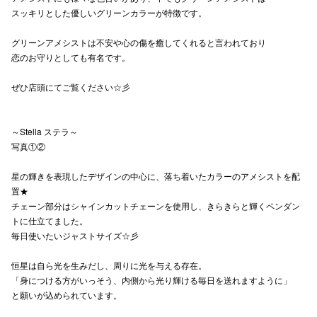
スッキリとした優しいグリーンカラーが特徴です。
高崎オ
グリーンアメシストは不安や心の傷を癒してくれると言われており
新百合丘
恋のお守りとしても有名です。
三宮オ
ぜひ店頭にてご覧ください☆彡
キャナルシ
～Stella ステラ～
那覇オ
写真①②
星の輝きを表現したデザインの中心に、落ち着いたカラーのアメシストを配
置★
チェーン部分はシャインカットチェーンを使用し、きらきらと輝くペンダン
トに仕立てました。
毎日使いたいジャストサイズ☆彡
横浜ビ
恒星は自ら光を生みだし、周りに光を与える存在。
「身につける方がいっそう、内側から光り輝ける毎日を送れますように」
と願いが込められています。