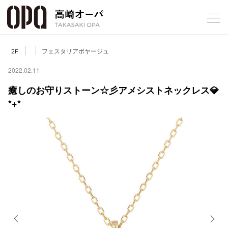
Foreign Customers
Select Language
▼
【
フェスタリアボヤージュ
2F
2022.02.11
癒しのお守りストーン☆彡アメシストネックレス💎
フロアガ
*+*
ショップ
レストラ
施設案内
アクセス
スタッフ