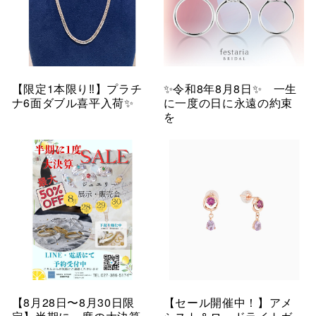
【限定1本限り‼︎】プラチ
✨令和8年8月8日✨ 一生
ナ6面ダブル喜平入荷✨
に一度の日に永遠の約束
を
【8月28日〜8月30日限
【セール開催中！】アメ