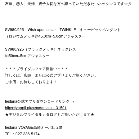
友達、恋人、夫婦、親子大切な方へ贈っていただきたいネックレスです☆彡
仙台フォ
SV980/925 Wish upon a star TWINKLE キュービックペンダント
（ロジウムメッキ約45.0cm+5.0cmアジャスター
SV980/925（ブラックメッキ）ネックレス
約50cm+5cmアジャスター
＊＊＊ブライダルフェア開催中＊＊＊
詳しくは、店頭 または公式アプリよりご覧ください。
ご来店、お待ちしております！
festaria公式アプリダウンロードリンク →
https://yappli.plus/sadamatsu_31501
★デジタルブライダルカタログもご覧いただけます★
festaria VOYAGE高崎オーパ店 2階
TEL：027-386-5174