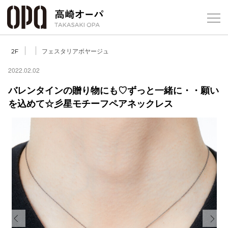
Foreign Customers
Select Language
▼
【
フェスタリアボヤージュ
2F
2022.02.02
バレンタインの贈り物にも♡ずっと一緒に・・願い
フロアガ
を込めて☆彡星モチーフペアネックレス
ショップ
レストラ
施設案内
アクセス
スタッフ