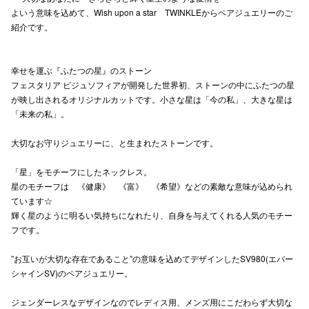
よいう意味を込めて、Wish upon a star TWINKLEからペアジュエリーのご
高崎オ
紹介です。
新百合丘
幸せを運ぶ『ふたつの星』のストーン
三宮オ
フェスタリア ビジュソフィアが開発した世界初、ストーンの中にふたつの星
が映し出されるオリジナルカットです。小さな星は「今の私」、大きな星は
キャナルシ
「未来の私」。
那覇オ
大切なお守りジュエリーに、と生まれたストーンです。
「星」をモチーフにしたネックレス。
星のモチーフは 《健康》 《富》 《希望》などの素敵な意味が込められ
ています☆
輝く星のように明るい気持ちになれたり、自身を与えてくれる人気のモチー
フです。
横浜ビ
”お互いが大切な存在であること”の意味を込めてデザインしたSV980(エバー
シャインSV)のペアジュエリー。
ジェンダーレスなデザインなのでレディス用、メンズ用にこだわらず大切な