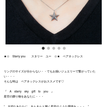
Previous
Next
電話でお
公式SNS
企業情報
お問い合わせ
★☆ Starry you スタリー ユー ☆★ ペアネックレス
プライバシー
利用規約
リングのサイズが分からない・・でもお揃いジュエリーで繋がっていた
い・・・
ソーシャルメ
そんな時は ペアネックレスがおススメです♡
『 A starry sky gift to you 』
星空の贈り物をあなたに・・・
秋田オ
“ 大切なあなたに きらきらと輝く星空のような愛情を・・・ ”