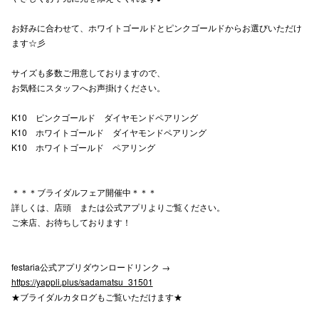
高崎オ
お好みに合わせて、ホワイトゴールドとピンクゴールドからお選びいただけ
ます☆彡
新百合丘
サイズも多数ご用意しておりますので、
三宮オ
お気軽にスタッフへお声掛けください。
キャナルシ
K10 ピンクゴールド ダイヤモンドペアリング
K10 ホワイトゴールド ダイヤモンドペアリング
那覇オ
K10 ホワイトゴールド ペアリング
＊＊＊ブライダルフェア開催中＊＊＊
詳しくは、店頭 または公式アプリよりご覧ください。
ご来店、お待ちしております！
横浜ビ
festaria公式アプリダウンロードリンク →
https://yappli.plus/sadamatsu_31501
★ブライダルカタログもご覧いただけます★