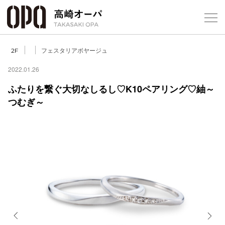
Foreign Customers
Select Language
▼
【
フェスタリアボヤージュ
2F
2022.01.26
ふたりを繋ぐ大切なしるし♡K10ペアリング♡紬～
フロアガ
つむぎ～
ショップ
レストラ
施設案内
アクセス
スタッフ