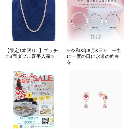
【限定1本限り‼︎】プラチ
✨令和8年8月8日✨ 一生
ナ6面ダブル喜平入荷✨
に一度の日に永遠の約束
を