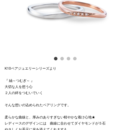
Previous
Next
電話でお
公式SNS
企業情報
お問い合わせ
K10ペアジュエリーシリーズより
プライバシー
『 紬～つむぎ～ 』
利用規約
大切な人を想う心
２人の絆をつむいでいく
ソーシャルメ
そんな想いの込められたペアリングです。
柔らかな曲線と、厚みのありすぎない軽やかな着け心地★
レディースのデザインには 曲線に合わせてダイヤモンドが５石
秋田オ
やさしくお手元に光を添えてくれます♪