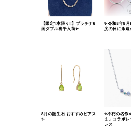
【限定1本限り‼︎】プラチナ6
✨令和8年8月
面ダブル喜平入荷✨
度の日に永遠
8月の誕生石 おすすめピアス
⭐️不朽の名作
✨
ま」コラボレ
レス