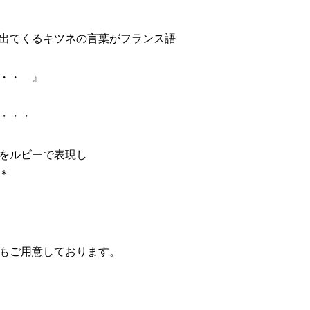
出てくるキツネの言葉がフランス語
・・ 』
・・・
をルビーで表現し
＊
もご用意しております。