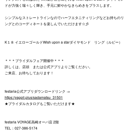
ドが力強く瑞々しく輝き、手元に鮮やかなきらめきをプラスします。
高崎オ
シンプルなストレートラインなのでハーフエタニティリングなどお持ちのリ
新百合丘
ングとのコーディネートを楽しんでいただけます☆彡
三宮オ
K１８ イエローゴールドWish upon a starダイヤモンド リング（ルビー）
キャナルシ
那覇オ
＊＊＊ブライダルフェア開催中＊＊＊
詳しくは、店頭 または公式アプリよりご覧ください。
ご来店、お待ちしております！
festaria公式アプリダウンロードリンク →
https://yappli.plus/sadamatsu_31501
横浜ビ
★ブライダルカタログもご覧いただけます★
festaria VOYAGE高崎オーパ店 2階
TEL：027-386-5174