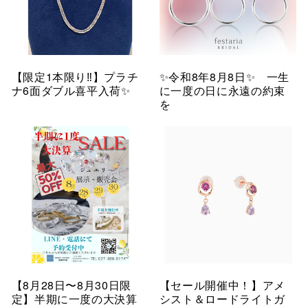
【限定1本限り‼︎】プラチ
✨令和8年8月8日✨ 一生
ナ6面ダブル喜平入荷✨
に一度の日に永遠の約束
を
【8月28日〜8月30日限
【セール開催中！】アメ
定】半期に一度の大決算
シスト＆ロードライトガ