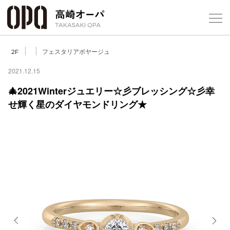
Foreign Customers
Select Language
▼
【
フェスタリアボヤージュ
2F
2021.12.15
🎄2021Winterジュエリー☆彡ブレッシング☆彡幸
フロアガ
せ輝く星のダイヤモンドリング★
ショップ
レストラ
施設案内
アクセス
スタッフ