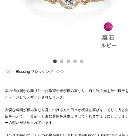
Previous
Next
電話でお
公式SNS
企業情報
お問い合わせ
◇◇ Blessing ブレッシング ◇◇
プライバシー
利用規約
雲の切れ間から降り注いだ希望の光が積み重なり、自ら強く光を放つ様子を
イメージしてデザインされたリング。
ソーシャルメ
大切な瞬間が積み重なり身につける方の日々が祝福と喜びを、そして力と自
信を与えて、一歩前へと進む勇気を芽生えさせてくれますようにとデザイナ
ーの想いが込められています。
秋田オ
リングの中心にはふたつの星が映し出される"Wish upon a star®"ダイヤモン