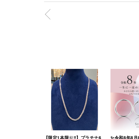
【限定1本限り‼︎】プラチナ6
✨令和8年8月