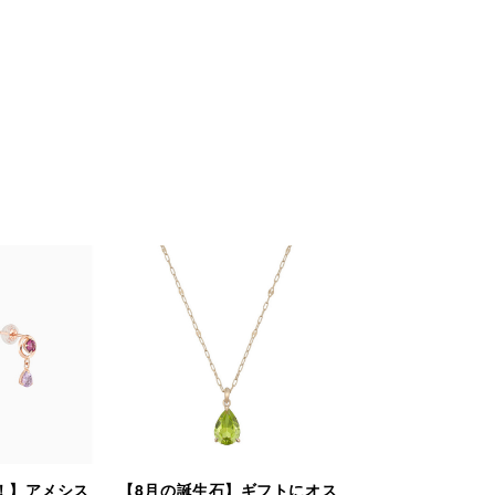
！】アメシス
【8月の誕生石】ギフトにオス