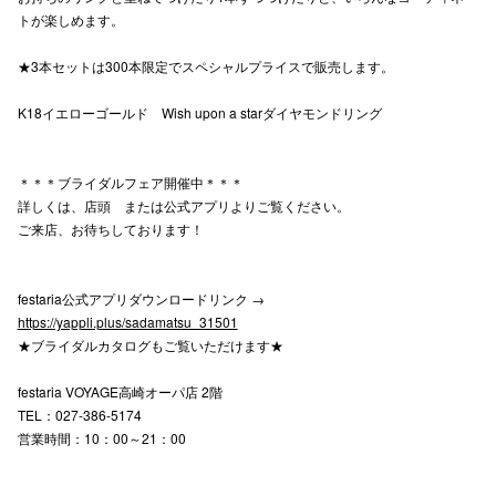
トが楽しめます。
高崎オ
★3本セットは300本限定でスペシャルプライスで販売します。
新百合丘
K18イエローゴールド Wish upon a starダイヤモンドリング
三宮オ
キャナルシ
＊＊＊ブライダルフェア開催中＊＊＊
詳しくは、店頭 または公式アプリよりご覧ください。
那覇オ
ご来店、お待ちしております！
festaria公式アプリダウンロードリンク →
https://yappli.plus/sadamatsu_31501
★ブライダルカタログもご覧いただけます★
横浜ビ
festaria VOYAGE高崎オーパ店 2階
TEL：027-386-5174
営業時間：10：00～21：00