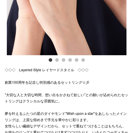
Previous
Next
電話でお
公式SNS
企業情報
お問い合わせ
◇◇◇ Layered Style レイヤードスタイル ◇◇◇
プライバシー
創業100周年を記念し特別感のあるセットリング☆彡
利用規約
"大切な人と大切な時間、想い出をかさねて欲しい"との願いが込められたセッ
ソーシャルメ
トリングはクラシカルな雰囲気に。
夢を叶えるふたつの星のダイヤモンド"Wish upon a star"をあしらったメイン
リングは、上質な煌めきで手元を華やかに彩ります。
女性らしい繊細なデザインだから、セットで重ねてつけることはもちろん、
秋田オ
お持ちのリングと重ねてつけたり1本ずつつけたりと、いろんなコーディネー