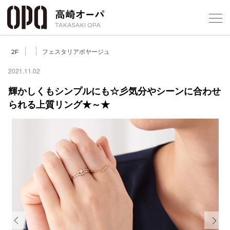
Foreign Customers
Select Language
▼
【
フェスタリアボヤージュ
2F
2021.11.02
輝かしくもシンプルにも☆彡気分やシーンに合わせ
フロアガ
られる上質リング★～★
ショップ
レストラ
施設案内
アクセス
スタッフ