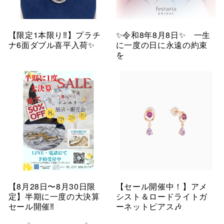
【限定1本限り‼︎】プラチ
✨令和8年8月8日✨ 一生
ナ6面ダブル喜平入荷✨
に一度の日に永遠の約束
を
【8月28日〜8月30日限
【セール開催中！】アメ
定】半期に一度の大決算
シスト＆ロードライトガ
セール開催‼︎
ーネットピアス🎶