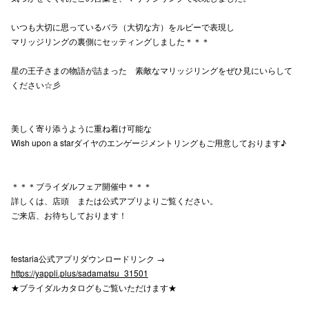
高崎オ
いつも大切に思っているバラ（大切な方）をルビーで表現し
マリッジリングの裏側にセッティングしました＊＊＊
新百合丘
星の王子さまの物語が詰まった 素敵なマリッジリングをぜひ見にいらして
三宮オ
ください☆彡
キャナルシ
美しく寄り添うように重ね着け可能な
那覇オ
Wish upon a starダイヤのエンゲージメントリングもご用意しております♪
＊＊＊ブライダルフェア開催中＊＊＊
詳しくは、店頭 または公式アプリよりご覧ください。
ご来店、お待ちしております！
横浜ビ
festaria公式アプリダウンロードリンク →
https://yappli.plus/sadamatsu_31501
★ブライダルカタログもご覧いただけます★