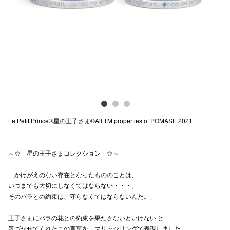
Previous
Next
電話でお
公式SNS
企業情報
お問い合わせ
Le Petit Prince®星の王子さま®All TM properties of POMASE.2021
プライバシー
利用規約
～☆ 星の王子さまコレクション ☆～
ソーシャルメ
「かけがえのない存在となったもののことは、
いつまでも大切にしなくてはならない・・・。
そのバラとの約束は、守らなくてはならないんだ。」
王子さまにバラの花との約束を果たさないといけない と
秋田オ
気づかせてくれたこの言葉を、マリッジリングで表現しました。