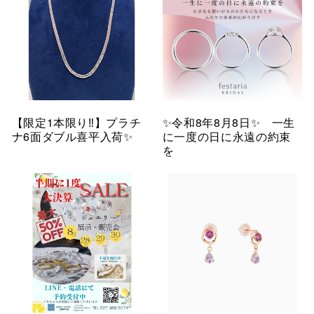
【限定1本限り‼︎】プラチ
✨令和8年8月8日✨ 一生
ナ6面ダブル喜平入荷✨
に一度の日に永遠の約束
を