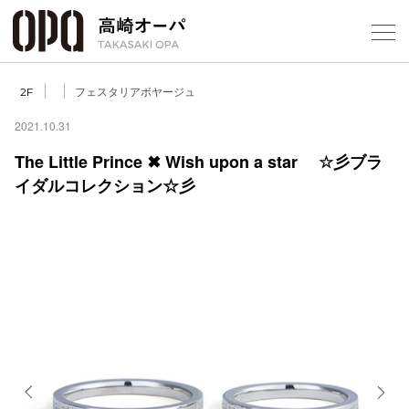
Foreign Customers
Select Language
▼
【
フェスタリアボヤージュ
2F
2021.10.31
The Little Prince ✖ Wish upon a star ☆彡ブラ
フロアガ
イダルコレクション☆彡
ショップ
レストラ
施設案内
アクセス
スタッフ