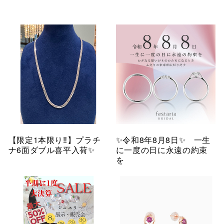
【限定1本限り‼︎】プラチ
✨令和8年8月8日✨ 一生
ナ6面ダブル喜平入荷✨
に一度の日に永遠の約束
を