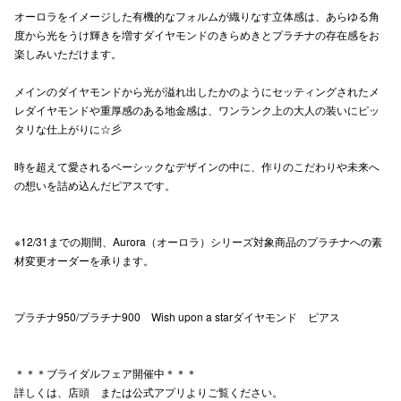
オーロラをイメージした有機的なフォルムが織りなす立体感は、あらゆる角
高崎オ
度から光をうけ輝きを増すダイヤモンドのきらめきとプラチナの存在感をお
楽しみいただけます。
新百合丘
メインのダイヤモンドから光が溢れ出したかのようにセッティングされたメ
三宮オ
レダイヤモンドや重厚感のある地金感は、ワンランク上の大人の装いにピッ
タリな仕上がりに☆彡
キャナルシ
時を超えて愛されるベーシックなデザインの中に、作りのこだわりや未来へ
那覇オ
の想いを詰め込んだピアスです。
※12/31までの期間、Aurora（オーロラ）シリーズ対象商品のプラチナへの素
材変更オーダーを承ります。
横浜ビ
プラチナ950/プラチナ900 Wish upon a starダイヤモンド ピアス
＊＊＊ブライダルフェア開催中＊＊＊
詳しくは、店頭 または公式アプリよりご覧ください。