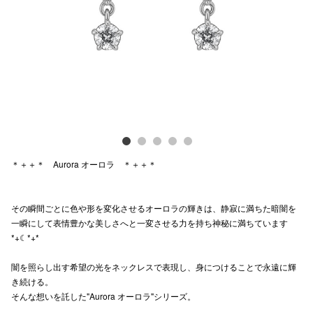
Previous
Next
電話でお
公式SNS
企業情報
お問い合わせ
＊＋＋＊ Aurora オーロラ ＊＋＋＊
プライバシー
利用規約
その瞬間ごとに色や形を変化させるオーロラの輝きは、静寂に満ちた暗闇を
一瞬にして表情豊かな美しさへと一変させる力を持ち神秘に満ちています
ソーシャルメ
*+☾*+*
闇を照らし出す希望の光をネックレスで表現し、身につけることで永遠に輝
き続ける。
そんな想いを託した"Aurora オーロラ"シリーズ。
秋田オ