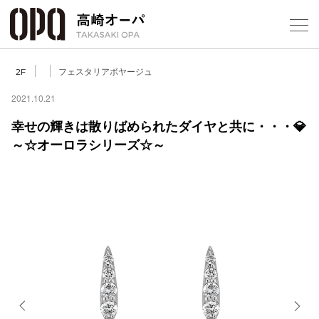
Foreign Customers
Select Language
▼
【
フェスタリアボヤージュ
2F
2021.10.21
幸せの輝きは散りばめられたダイヤと共に・・・💎
フロアガ
～☆オーロラシリーズ☆～
ショップ
レストラ
施設案内
アクセス
スタッフ