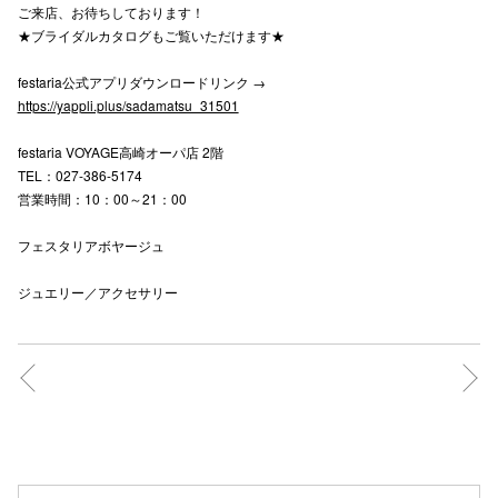
ご来店、お待ちしております！
★ブライダルカタログもご覧いただけます★
仙台フォ
festaria公式アプリダウンロードリンク →
https://yappli.plus/sadamatsu_31501
festaria VOYAGE高崎オーパ店 2階
TEL：027-386-5174
営業時間：10：00～21：00
フェスタリアボヤージュ
ジュエリー／アクセサリー