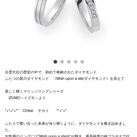
Previous
Next
電話でお
公式SNS
企業情報
お問い合わせ
出雲大社の歴史の中で 初めて奉納されたダイヤモンド
プライバシー
ふたつの星のダイヤモンド 《Wish upon a starダイヤモンド》を添えて
利用規約
美しく輝くマリッジリングシリーズ
IZUMO～イズモ～より
ソーシャルメ
*+*+*+** Chikai チカイ **+*+*
ふたりで誓い合った未来が光り輝くように、ダイヤモンドを敷き詰めまし
た。
秋田オ
女性用のリングには"Wish upon a star®"が輝き、最高純度の純プラチナで仕