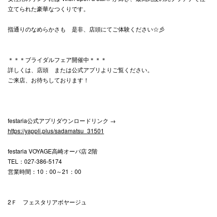
立てられた豪華なつくりです。
高崎オ
指通りのなめらかさも 是非、店頭にてご体験ください☆彡
新百合丘
三宮オ
＊＊＊ブライダルフェア開催中＊＊＊
詳しくは、店頭 または公式アプリよりご覧ください。
キャナルシ
ご来店、お待ちしております！
那覇オ
festaria公式アプリダウンロードリンク →
https://yappli.plus/sadamatsu_31501
festaria VOYAGE高崎オーパ店 2階
TEL：027-386-5174
横浜ビ
営業時間：10：00～21：00
2Ｆ フェスタリアボヤージュ