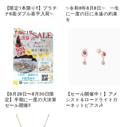
【限定1本限り‼︎】プラチ
✨令和8年8月8日✨ 一生
ナ6面ダブル喜平入荷✨
に一度の日に永遠の約束
を
【8月28日〜8月30日限
【セール開催中！】アメ
定】半期に一度の大決算
シスト＆ロードライトガ
セール開催‼︎
ーネットピアス🎶