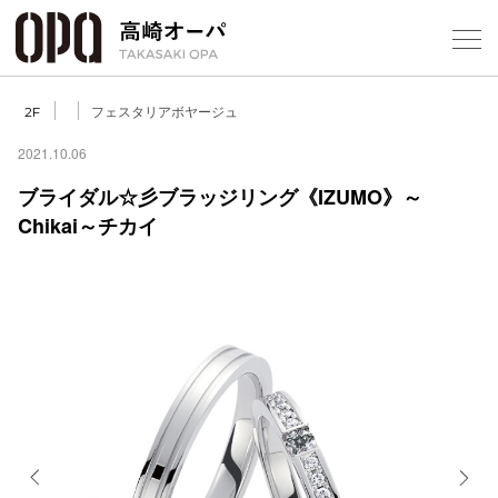
Foreign Customers
Select Language
▼
【
フェスタリアボヤージュ
2F
2021.10.06
ブライダル☆彡ブラッジリング《IZUMO》～
フロアガ
Chikai～チカイ
ショップ
レストラ
施設案内
アクセス
スタッフ