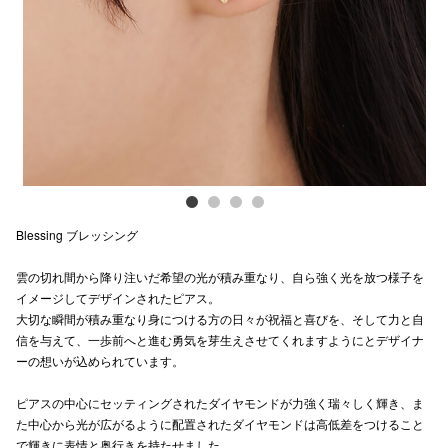
Previous
Next
電話でお
公式SNS
企業情報
お問い合わせ
Blessing ブレッシング
プライバシー
雲の切れ間から降り注いだ希望の光が積み重なり、自ら強く光を放つ様子を
利用規約
イメージしてデザインされたピアス。
大切な瞬間が積み重なり身につける方の日々が祝福と喜びを、そして力と自
ソーシャルメ
信を与えて、一歩前へと進む勇気を芽生えさせてくれますようにとデザイナ
ーの想いが込められています。
ピアスの中心にセッティングされたダイヤモンドが力強く瑞々しく輝き、ま
た中心から光が広がるように配置されたダイヤモンドは高低差をつけること
秋田オ
で輝きに表情と奥行きを持たせました。