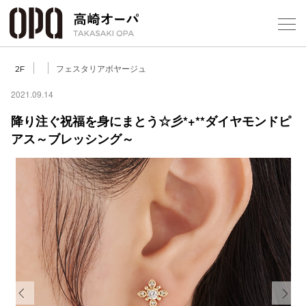
Foreign Customers
Select Language
▼
【
フェスタリアボヤージュ
2F
2021.09.14
降り注ぐ祝福を身にまとう☆彡*+**ダイヤモンドピ
フロアガ
アス～ブレッシング～
ショップ
レストラ
施設案内
アクセス
スタッフ