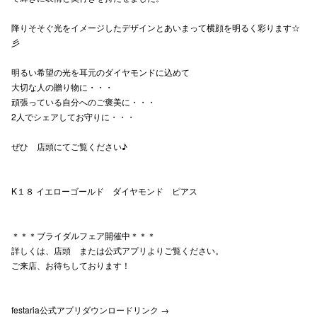
高崎オ
降りそそぐ光をイメージしたデザインとあいまって横顔を明るく彩ります☆
彡
新百合丘
明るい希望の光を耳元のダイヤモンドに込めて
三宮オ
大切な人の贈り物に・・・
頑張っている自分へのご褒美に・・・
キャナルシ
2人でシェアしてお守りに・・・
那覇オ
ぜひ 店頭にてご覧ください♪
K１８ イエローゴールド ダイヤモンド ピアス
＊＊＊ブライダルフェア開催中＊＊＊
横浜ビ
詳しくは、店頭 または公式アプリよりご覧ください。
ご来店、お待ちしております！
festaria公式アプリダウンロードリンク →