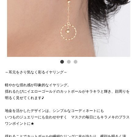
Previous
Next
電話でお
公式SNS
企業情報
お問い合わせ
～耳元をさり気なく彩るイヤリング～
プライバシー
軽やかな揺れ感が印象的なイヤリング。
利用規約
揺れるたびにイエローゴールドのカットボールがキラキラと輝き、顔周りを
明るく見せてくれます♪
ソーシャルメ
地金を活かしたデザインは、シンプルなコーディネートにも
いつものジュエリーにも合わせやすく マスクの毎日にもキラメキのプラス
ワンポイントに★
秋田オ
揺れることでカットボールや繊細なリングに光が当たり 横顔を明るく演