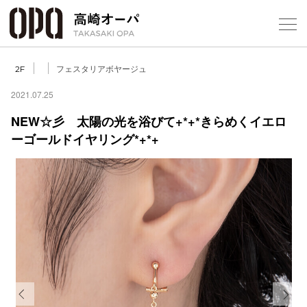
Foreign Customers
Select Language
▼
【
フェスタリアボヤージュ
2F
2021.07.25
NEW☆彡 太陽の光を浴びて+*+*きらめくイエロ
フロアガ
ーゴールドイヤリング*+*+
ショップ
レストラ
施設案内
アクセス
スタッフ