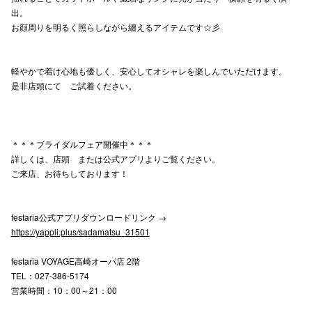
出。
高崎オ
お顔周りを明るく照らしながら纏えるアイテムです☆彡
新百合丘
軽やかで着け心地も優しく、安心してオシャレを楽しんでいただけます。
三宮オ
是非店頭にて ご試着ください。
キャナルシ
那覇オ
＊＊＊ブライダルフェア開催中＊＊＊
詳しくは、店頭 または公式アプリよりご覧ください。
ご来店、お待ちしております！
festaria公式アプリダウンロードリンク →
https://yappli.plus/sadamatsu_31501
横浜ビ
festaria VOYAGE高崎オーパ店 2階
TEL：027-386-5174
営業時間：10：00～21：00