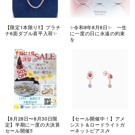
【限定1本限り‼︎】プラチ
✨令和8年8月8日✨ 一生
ナ6面ダブル喜平入荷✨
に一度の日に永遠の約束
を
【8月28日〜8月30日限
【セール開催中！】アメ
定】半期に一度の大決算
シスト＆ロードライトガ
セール開催‼︎
ーネットピアス🎶