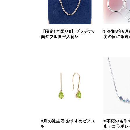
【限定1本限り‼︎】プラチナ6
✨令和8年8月
面ダブル喜平入荷✨
度の日に永遠
8月の誕生石 おすすめピアス
⭐️不朽の名作
✨
ま」コラボレ