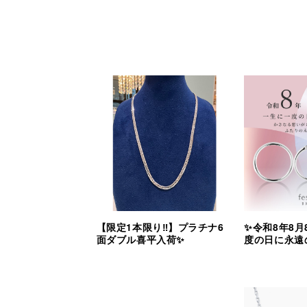
【限定1本限り‼︎】プラチナ6
✨令和8年8月
面ダブル喜平入荷✨
度の日に永遠