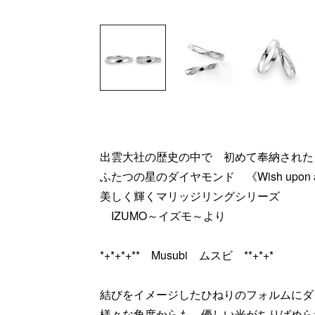
出雲大社の歴史の中で 初めて奉納された
ふたつの星のダイヤモンド 《Wish upon 
美しく輝くマリッジリングシリーズ
IZUMO～イズモ～より
*+*+*+** Musubi ムスビ **+*+*
結びをイメージしたひねりのフォルムにダ
様々な角度からも、優しい光がちりばめら