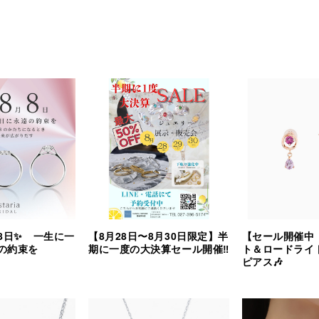
8日✨ 一生に一
【8月28日〜8月30日限定】半
【セール開催中
の約束を
期に一度の大決算セール開催‼︎
ト＆ロードライ
ピアス🎶