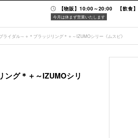
【物販】10:00～20:00 【飲食】1
今月は休まず営業いたします
ブライダル～＋＊ブラッジリング＊＋～IZUMOシリー《ムスビ》
ニュース＆
施設案内
イベント
ング＊＋～IZUMOシリ