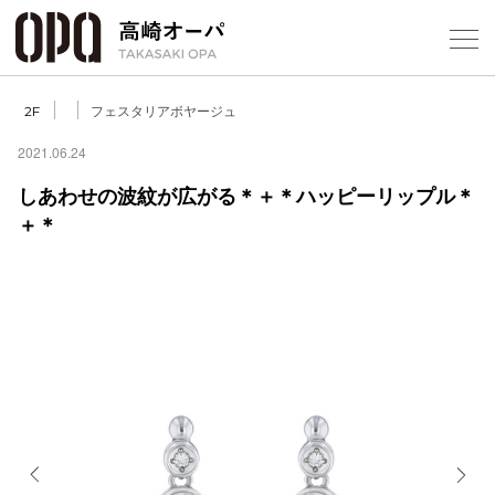
Foreign Customers
Select Language
▼
【
フェスタリアボヤージュ
2F
2021.06.24
しあわせの波紋が広がる＊＋＊ハッピーリップル＊
フロアガ
＋＊
ショップ
レストラ
施設案内
アクセス
スタッフ