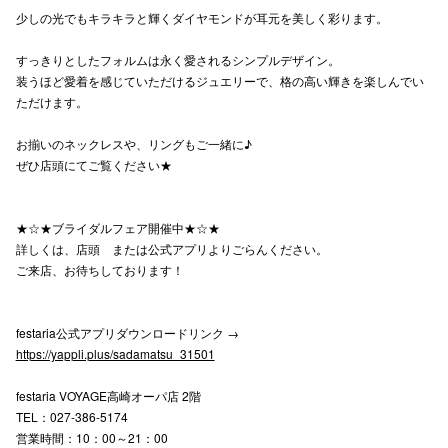
少しの光でもキラキラと輝くダイヤモンドが耳元を美しく彩ります。
高崎オ
すっきりとしたフォルムは永く愛されるシンプルデザイン。
新百合丘
装うほど愛着を感じていただけるジュエリーで、格の高い輝きを楽しんでい
ただけます。
三宮オ
お揃いのネックレスや、リングもご一緒に♪
キャナルシ
ぜひ店頭にてご覧ください★
那覇オ
★☆★ブライダルフェア開催中★☆★
詳しくは、店頭 または公式アプリよりごらんください。
ご来店、お待ちしております！
festaria公式アプリダウンロードリンク →
横浜ビ
https://yappli.plus/sadamatsu_31501
festaria VOYAGE高崎オーパ店 2階
TEL：027-386-5174
営業時間：10：00～21：00