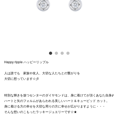
Previous
Next
電話でお
公式SNS
企業情報
お問い合わせ
Happy ripple ハッピーリップル
プライバシー
人は誰でも 家族や友人、大切な人たちとの繋がりを
利用規約
大切に想っています☆彡
ソーシャルメ
特別な輝きを放つセンターのダイヤモンドは、身に着けてが頂くあなた自身♪
ハートと矢のフォルムがあらわれる美しいハート＆キュービッド カット。
身に着ける方の幸せを大切な周りの方に幸せが広がりますように・・・
そんな想いのこもったラッキージュエリーです☆★
秋田オ