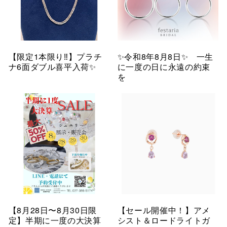
【限定1本限り‼︎】プラチ
✨令和8年8月8日✨ 一生
ナ6面ダブル喜平入荷✨
に一度の日に永遠の約束
を
【8月28日〜8月30日限
【セール開催中！】アメ
定】半期に一度の大決算
シスト＆ロードライトガ