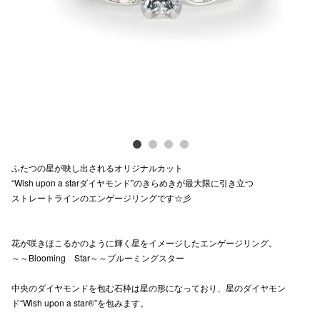
Previous
Next
電話でお
公式SNS
企業情報
お問い合わせ
ふたつの星が映し出されるオリジナルカット
プライバシー
“Wish upon a starダイヤモンド”のきらめきが最大限に引き立つ
ストレートラインのエンゲージリングです☆彡
利用規約
ソーシャルメ
花が咲きほこるかのように輝く星をイメージしたエンゲージリング。
～～Blooming Star～～ブルーミングスター
中央のダイヤモンドを包む石枠は星の形になっており、星のダイヤモン
ド“Wish upon a star®”を包みます。
秋田オ