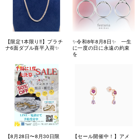
【限定1本限り‼︎】プラチ
✨令和8年8月8日✨ 一生
ナ6面ダブル喜平入荷✨
に一度の日に永遠の約束
を
【8月28日〜8月30日限
【セール開催中！】アメ