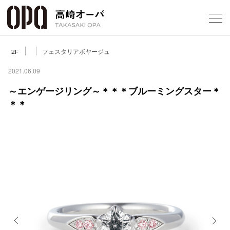
Foreign Customers
Select Language
▼
【
フェスタリアボヤージュ
2F
2021.06.09
～エンゲージリング～＊＊＊ブルーミングスター＊
フロアガ
＊＊
ショップ
レストラ
施設案内
アクセス
スタッフ