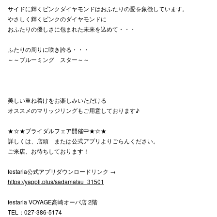
サイドに輝くピンクダイヤモンドはおふたりの愛を象徴しています。
高崎オ
やさしく輝くピンクのダイヤモンドに
おふたりの優しさに包まれた未来を込めて・・・
新百合丘
ふたりの周りに咲き誇る・・・
三宮オ
～～ブルーミング スター～～
キャナルシ
那覇オ
美しい重ね着けをお楽しみいただける
オススメのマリッジリングもご用意しております♪
★☆★ブライダルフェア開催中★☆★
詳しくは、店頭 または公式アプリよりごらんください。
ご来店、お待ちしております！
横浜ビ
festaria公式アプリダウンロードリンク →
https://yappli.plus/sadamatsu_31501
festaria VOYAGE高崎オーパ店 2階
TEL：027-386-5174