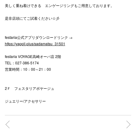
美しく重ね着けできる エンゲージリングもご用意しております。
高崎オ
是非店頭にてご試着ください☆彡
新百合丘
三宮オ
festaria公式アプリダウンロードリンク →
https://yappli.plus/sadamatsu_31501
キャナルシ
festaria VOYAGE高崎オーパ店 2階
那覇オ
TEL：027-386-5174
営業時間：10：00～21：00
2Ｆ フェスタリアボヤージュ
ジュエリー/アクセサリー
横浜ビ