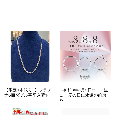
【限定1本限り‼︎】プラチ
✨令和8年8月8日✨ 一生
ナ6面ダブル喜平入荷✨
に一度の日に永遠の約束
を