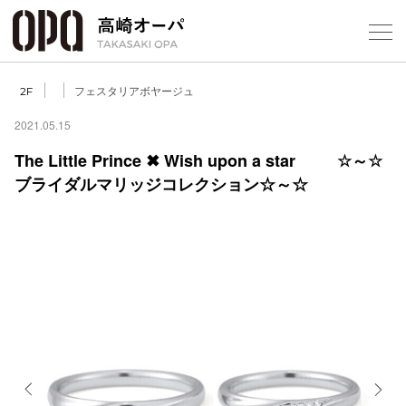
Foreign Customers
Select Language
▼
【
フェスタリアボヤージュ
2F
2021.05.15
The Little Prince ✖ Wish upon a star ☆～☆
フロアガ
ブライダルマリッジコレクション☆～☆
ショップ
レストラ
施設案内
アクセス
スタッフ