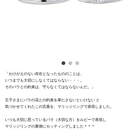
Previous
Next
電話でお
公式SNS
企業情報
お問い合わせ
「かけがえのない存在となったもののことは、
プライバシー
いつまでも大切にしなくてはならない・・・。
そのバラとの約束は、守らなくてはならないんだ。」
利用規約
王子さまにバラの花との約束を果たさないといけない と
ソーシャルメ
気づかせてくれたこの言葉を、マリッジリングで表現しました。
いつも大切に思っているバラ（大切な方）をルビーで表現し
マリッジリングの裏側にセッティングしました＊＊＊
秋田オ