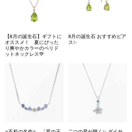
【8月の誕生石】ギフトに
8月の誕生石 おすすめピア
オススメ！ 夏にぴった
ス✨
り爽やかカラーのペリド
ットネックレス💚
⭐️不朽の名作⭐️ 「星の王
二つの星が輝く✨ ダイヤ