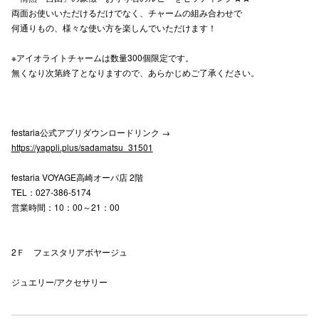
両面お使いいただけるだけでなく、チャームの組み合わせで
高崎オ
何通りもの、様々な使い方を楽しんでいただけます！
新百合丘
※アイオライトチャームは数量300個限定です。
無くなり次第終了となりますので、あらかじめご了承ください。
三宮オ
キャナルシ
festaria公式アプリダウンロードリンク →
那覇オ
https://yappli.plus/sadamatsu_31501
festaria VOYAGE高崎オーパ店 2階
TEL：027-386-5174
営業時間：10：00～21：00
横浜ビ
2Ｆ フェスタリアボヤージュ
ジュエリー/アクセサリー