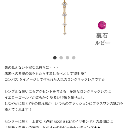
Previous
Next
電話でお
公式SNS
企業情報
お問い合わせ
先の見えない不安な気持ちに・・・
プライバシー
未来への希望の光をもたらす道しるべとして“羅針盤”
コンパス をイメージして作られた人気のロングネックレスです☆
利用規約
シンプルな装いにもアクセントを与える 多彩なロングネックレスは
ソーシャルメ
イエローゴールドが柔らかく 明るい印象を創り出し
しなやかに動くY字の揺れ感が いつものファッションにプラスワンの魅力を
添えてくれます！
センターに輝く 上質な《Wish upon a starダイヤモンド》の裏側には
秋田オ
「情熱・自由」の象徴 お守り石のルビーをセッティング★★