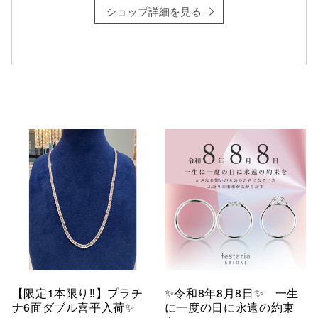
ショップ詳細を見る
【限定1本限り‼︎】プラチ
✨令和8年8月8日✨ 一生
ナ6面ダブル喜平入荷✨
に一度の日に永遠の約束