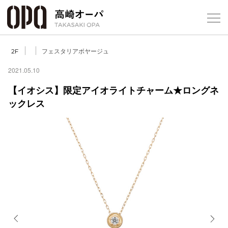
Foreign Customers
Select Language
▼
【
フェスタリアボヤージュ
2F
2021.05.10
【イオシス】限定アイオライトチャーム★ロングネ
フロアガ
ックレス
ショップ
レストラ
施設案内
アクセス
スタッフ