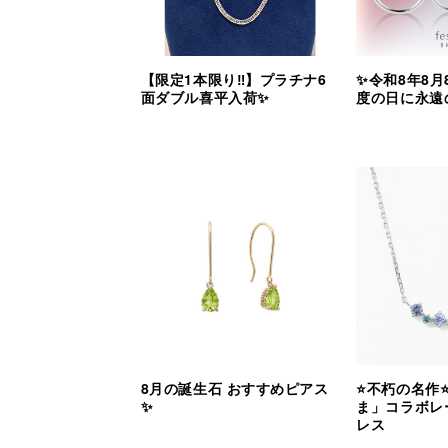
【限定1本限り‼︎】プラチナ6
✨令和8年8月
面ダブル喜平入荷✨
度の日に永遠
8月の誕生石 おすすめピアス
⭐️不朽の名作
✨
ま」コラボレ
レス