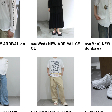
EW ARRIVAL do
8/5(Wed) NEW ARRIVAL CF
8/3(Man) NEW
CL
dorikawa
 STYLING
RECOMMEND STYLING
NEW ITEM