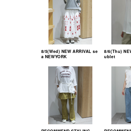
8/5(Wed) NEW ARRIVAL se
8/6(Thu) N
a NEWYORK
ublet
RECOMMEND STYLING
RECOMMEND