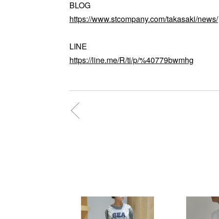
BLOG
https://www.stcompany.com/takasaki/news/
LINE
https://line.me/R/ti/p/%40779bwmhg