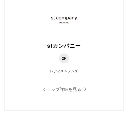
仙台フォ
stカンパニー
2F
レディス & メンズ
ショップ詳細を見る