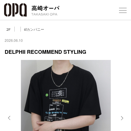
Foreign Customers
Select Language
▼
【
stカンパニー
2F
2026.06.10
DELPHII RECOMMEND STYLING
フロアガ
ショップ
レストラ
施設案内
アクセス
Previous
Next
スタッフ