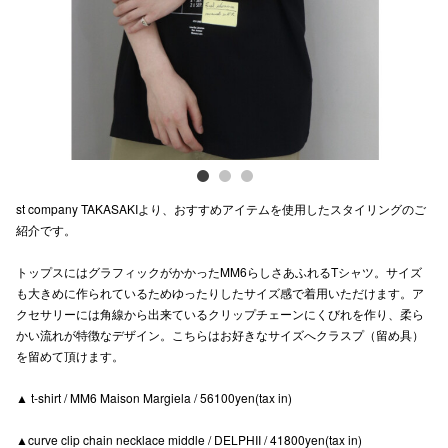
電話でお
公式SNS
企業情報
st company TAKASAKIより、おすすめアイテムを使用したスタイリングのご
お問い合わせ
紹介です。
プライバシー
トップスにはグラフィックがかかったMM6らしさあふれるTシャツ。サイズ
利用規約
も大きめに作られているためゆったりしたサイズ感で着用いただけます。ア
クセサリーには角線から出来ているクリップチェーンにくびれを作り、柔ら
ソーシャルメ
かい流れが特徴なデザイン。こちらはお好きなサイズへクラスプ（留め具）
を留めて頂けます。
▲ t-shirt / MM6 Maison Margiela / 56100yen(tax in)
▲curve clip chain necklace middle / DELPHII / 41800yen(tax in)
秋田オ