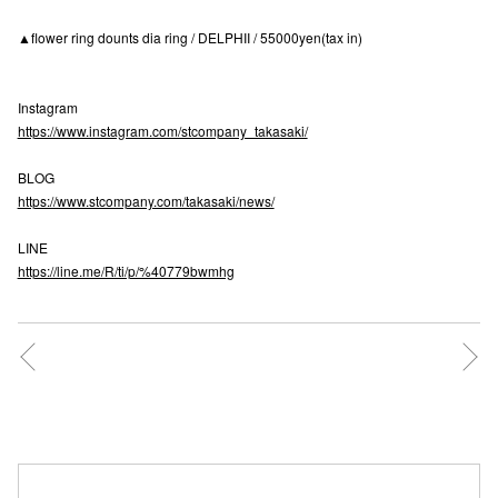
高崎オ
▲flower ring dounts dia ring / DELPHII / 55000yen(tax in)
新百合丘
Instagram
三宮オ
https://www.instagram.com/stcompany_takasaki/
キャナルシ
BLOG
https://www.stcompany.com/takasaki/news/
那覇オ
LINE
https://line.me/R/ti/p/%40779bwmhg
横浜ビ