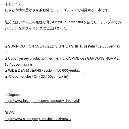
イドデニム。
高崎オ
軽さと表情の豊かさを兼ね備え、シーズンレスで活躍する一本です。
新百合丘
足元にはデニムとの相性が良いOnのCloudmonsterを合わせ、シンプルでカ
ジュアルなスタイリングに仕上げました。
三宮オ
キャナルシ
▲SUVIN COTTON OVERSIZED SKIPPER SHIRT / ssstein / 39,600yen(tax
in)
那覇オ
▲Cotton jersey product printed T-shirt / COMME des GARCONS HOMME /
10,450yen(tax in)
▲WIDE DENIM JEANS / ssstein / 50,600yen(tax in)
▲ Cloudmonster / On / 23,100yen(tax in)
Instagram
横浜ビ
https://www.instagram.com/stcompany_takasaki/
BLOG
https://www.stcompany.com/takasaki/news/