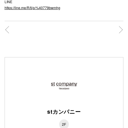
LINE
https://line.me/R/ti/p/%40779bwmhg
仙台フォ
stカンパニー
2F