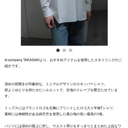
電話でお
公式SNS
企業情報
st company TAKASAKIより、おすすめアイテムを使用したスタイリングのご
お問い合わせ
紹介です。
プライバシー
利用規約
深めの前開きが印象的な、ミニマルデザインのスキッパーシャツ。
程よくゆとりを持たせたシルエットで、生地のドレープを際立たせていま
ソーシャルメ
す。
トップスにはブランドロゴを左胸にプリントしたロゴ入り半袖Tシャツ。
素材には伸縮性がある綿天竺を使用した着心地の良い最高の1枚。
パンツには深めの股上に対し、ウエスト周りをすっきりとまとめた上品なワ
秋田オ