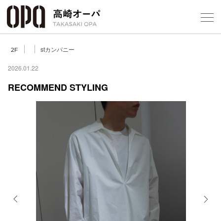
Foreign Customers
Select Language
▼
【
stカンパニー
2F
2026.01.22
RECOMMEND STYLING
フロアガ
ショップ
レストラ
施設案内
アクセス
Previous
Next
スタッフ