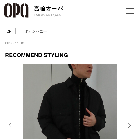
Foreign Customers
Select Language
▼
【
stカンパニー
2F
2025.11.08
RECOMMEND STYLING
フロアガ
ショップ
レストラ
施設案内
アクセス
Previous
Next
スタッフ