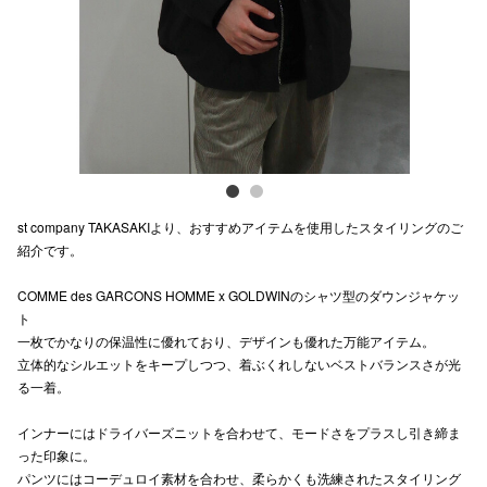
電話でお
公式SNS
企業情報
st company TAKASAKIより、おすすめアイテムを使用したスタイリングのご
お問い合わせ
紹介です。
プライバシー
COMME des GARCONS HOMME x GOLDWINのシャツ型のダウンジャケッ
利用規約
ト
一枚でかなりの保温性に優れており、デザインも優れた万能アイテム。
ソーシャルメ
立体的なシルエットをキープしつつ、着ぶくれしないベストバランスさが光
る一着。
インナーにはドライバーズニットを合わせて、モードさをプラスし引き締ま
った印象に。
パンツにはコーデュロイ素材を合わせ、柔らかくも洗練されたスタイリング
秋田オ