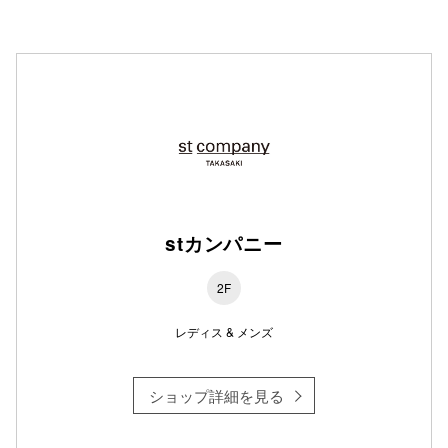
仙台フォ
stカンパニー
2F
レディス & メンズ
ショップ詳細を見る