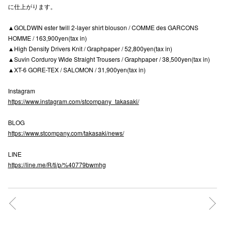
に仕上がります。
高崎オ
▲GOLDWIN ester twill 2-layer shirt blouson / COMME des GARCONS
新百合丘
HOMME / 163,900yen(tax in)
▲High Density Drivers Knit / Graphpaper / 52,800yen(tax in)
三宮オ
▲Suvin Corduroy Wide Straight Trousers / Graphpaper / 38,500yen(tax in)
▲XT-6 GORE-TEX / SALOMON / 31,900yen(tax in)
キャナルシ
Instagram
那覇オ
https://www.instagram.com/stcompany_takasaki/
BLOG
https://www.stcompany.com/takasaki/news/
LINE
https://line.me/R/ti/p/%40779bwmhg
横浜ビ