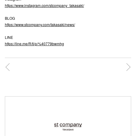
https://www.instagram.com/stcompany_takasaki/
高崎オ
BLOG
新百合丘
https://www.stcompany.com/takasaki/news/
三宮オ
LINE
https://line.me/R/ti/p/%40779bwmhg
キャナルシ
那覇オ
横浜ビ