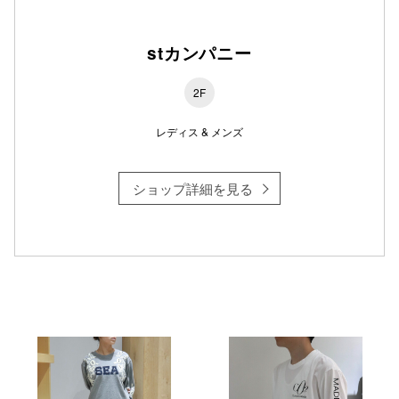
仙台フォ
stカンパニー
2F
レディス & メンズ
ショップ詳細を見る