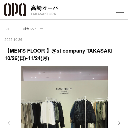
Foreign Customers
Select Language
▼
【
stカンパニー
2F
2025.10.26
【MEN'S FLOOR 】@st company TAKASAKI
フロアガ
10/26(日)-11/24(月)
ショップ
レストラ
施設案内
アクセス
スタッフ