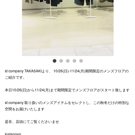
Previous
Next
電話でお
公式SNS
企業情報
お問い合わせ
st company TAKASAKIより、 10/26(日)-11/24(月)期間限定のメンズフロアの
プライバシー
ご紹介です。
利用規約
本日10/26(日)から11/24(月)まで期間限定でメンズフロアがスタート致します
ソーシャルメ
st company 取り扱いのメンズアイテムをセレクトし、この秋冬だけの特別な
空間をお届けいたします
是非、店頭にてご覧くださいませ
秋田オ
Instagram