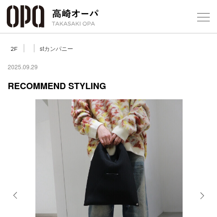
Foreign Customers
Select Language
▼
【
stカンパニー
2F
2025.09.29
RECOMMEND STYLING
フロアガ
ショップ
レストラ
施設案内
アクセス
Previous
Next
スタッフ