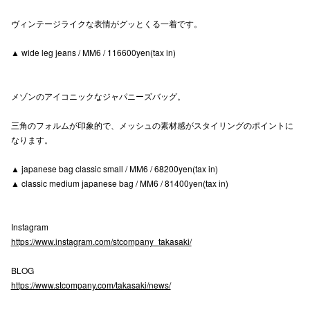
高崎オ
ヴィンテージライクな表情がグッとくる一着です。
新百合丘
▲ wide leg jeans / MM6 / 116600yen(tax in)
三宮オ
メゾンのアイコニックなジャパニーズバッグ。
キャナルシ
三角のフォルムが印象的で、メッシュの素材感がスタイリングのポイントに
那覇オ
なります。
▲ japanese bag classic small / MM6 / 68200yen(tax in)
▲ classic medium japanese bag / MM6 / 81400yen(tax in)
Instagram
横浜ビ
https://www.instagram.com/stcompany_takasaki/
BLOG
https://www.stcompany.com/takasaki/news/