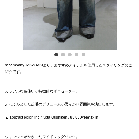
電話でお
公式SNS
企業情報
st company TAKASAKIより、おすすめアイテムを使用したスタイリングのご
お問い合わせ
紹介です。
プライバシー
利用規約
カラフルな色使いが特徴的なポロセーター。
ソーシャルメ
ふわふわとした起毛のボリュームが柔らかい雰囲気を演出します。
▲ abstract polonting / Kota Gushiken / 85,800yen(tax in)
ウォッシュがかかったワイドレッグパンツ。
秋田オ