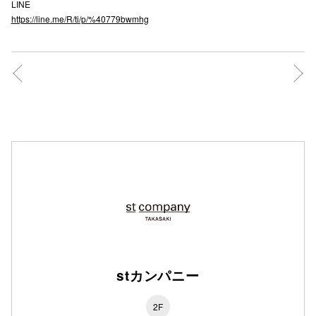
LINE
https://line.me/R/ti/p/%40779bwmhg
仙台フォ
stカンパニー
2F