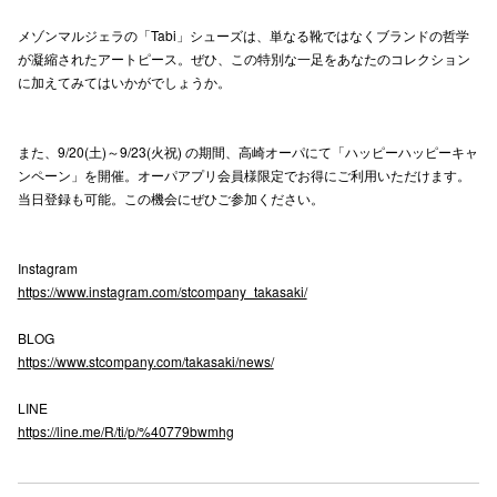
メゾンマルジェラの「Tabi」シューズは、単なる靴ではなくブランドの哲学
が凝縮されたアートピース。ぜひ、この特別な一足をあなたのコレクション
仙台フォ
に加えてみてはいかがでしょうか。
また、9/20(土)～9/23(火祝) の期間、高崎オーパにて「ハッピーハッピーキャ
ンペーン」を開催。オーパアプリ会員様限定でお得にご利用いただけます。
当日登録も可能。この機会にぜひご参加ください。
Instagram
https://www.instagram.com/stcompany_takasaki/
BLOG
https://www.stcompany.com/takasaki/news/
LINE
https://line.me/R/ti/p/%40779bwmhg