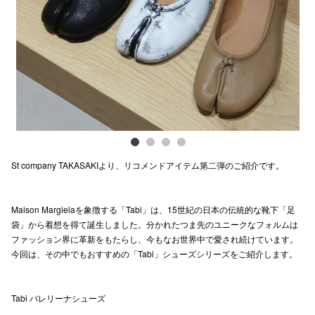
Previous
Next
電話でお
公式SNS
企業情報
お問い合わせ
St company TAKASAKIより、リコメンドアイテム第二弾のご紹介です。
プライバシー
利用規約
Maison Margielaを象徴する「Tabi」は、15世紀の日本の伝統的な靴下「足
袋」から着想を得て誕生しました。分かれたつま先のユニークなフォルムは
ソーシャルメ
ファッション界に革新をもたらし、今もなお世界中で愛され続けています。
今回は、その中でもおすすめの「Tabi」シューズシリーズをご紹介します。
Tabi バレリーナシューズ
秋田オ