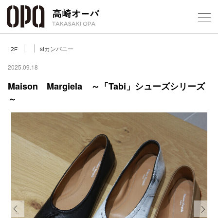
Foreign Customers
Select Language
▼
【
stカンパニー
2F
2025.09.18
Maison Margiela ～「Tabi」シューズシリーズ
フロアガ
～
ショップ
レストラ
施設案内
アクセス
スタッフ