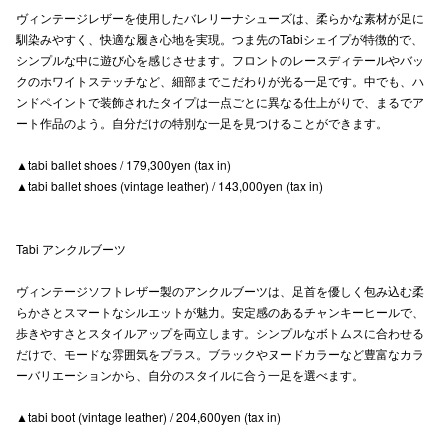
ヴィンテージレザーを使用したバレリーナシューズは、柔らかな素材が足に
高崎オ
馴染みやすく、快適な履き心地を実現。つま先のTabiシェイプが特徴的で、
シンプルな中に遊び心を感じさせます。フロントのレースディテールやバッ
新百合丘
クのホワイトステッチなど、細部までこだわりが光る一足です。中でも、ハ
ンドペイントで装飾されたタイプは一点ごとに異なる仕上がりで、まるでア
三宮オ
ート作品のよう。自分だけの特別な一足を見つけることができます。
キャナルシ
▲tabi ballet shoes / 179,300yen (tax in)
▲tabi ballet shoes (vintage leather) / 143,000yen (tax in)
那覇オ
Tabi アンクルブーツ
ヴィンテージソフトレザー製のアンクルブーツは、足首を優しく包み込む柔
らかさとスマートなシルエットが魅力。安定感のあるチャンキーヒールで、
歩きやすさとスタイルアップを両立します。シンプルなボトムスに合わせる
横浜ビ
だけで、モードな雰囲気をプラス。ブラックやヌードカラーなど豊富なカラ
ーバリエーションから、自分のスタイルに合う一足を選べます。
▲tabi boot (vintage leather) / 204,600yen (tax in)