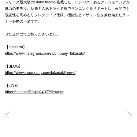
シリーズ最大級のCloudTec®を搭載した、インパクトあるクッショニングが
魅力のモデル。反発力のあるライド感でランニングをサポートし、夜間でも
視認性を高めるリフレクティブ仕様。機能性とデザイン性を兼ね備えたラン
仙台フォ
ナー必携の一足です。
ぜひ店頭にてご覧くださいませ。
【Instagrm】
https://www.instagram.com/stcompany_takasaki/
【BLOG】
https://www.stcompany.com/takasaki/news/
【LINE】
https://line.me/R/ti/p/%40779bwmhg