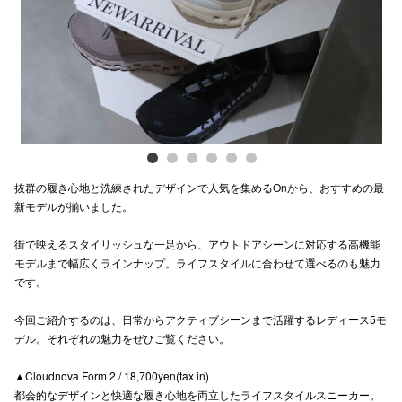
電話でお
公式SNS
企業情報
抜群の履き心地と洗練されたデザインで人気を集めるOnから、おすすめの最
お問い合わせ
新モデルが揃いました。
プライバシー
街で映えるスタイリッシュな一足から、アウトドアシーンに対応する高機能
利用規約
モデルまで幅広くラインナップ。ライフスタイルに合わせて選べるのも魅力
です。
ソーシャルメ
今回ご紹介するのは、日常からアクティブシーンまで活躍するレディース5モ
デル。それぞれの魅力をぜひご覧ください。
▲Cloudnova Form 2 / 18,700yen(tax in)
都会的なデザインと快適な履き心地を両立したライフスタイルスニーカー。
秋田オ