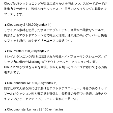
CloudTec®クッショニングが足元に柔らかさを与えつつ、スピードボードが
高崎オ
推進力をサポート。洗練されたルックスで、日常のスタイリングに軽快さを
プラスします。
新百合丘
▲Cloudaway 2 / 20,900yen(tax in)
三宮オ
リサイクル素材を使用したサステナブルモデル。軽量かつ柔軟なソールで、
街歩きからアウトドアシーンまで幅広く活躍。通気性の高いアッパーと快適
キャナルシ
なフィット感が、旅やデイリーユースに最適です。
那覇オ
▲Cloudvista 2 / 20,900yen(tax in)
トレイルランニング向けに設計された軽量ハイパフォーマンスシューズ。グ
リップ力に優れたMissiongrip™アウトソールと、クッション性の高い
CloudTec®が快適な走りを実現。街から自然へとスムーズに移行できる万能
モデルです。
▲Cloudhorizon WP / 25,300yen(tax in)
横浜ビ
防水仕様で天候を気にせず履けるアウトドアスニーカー。厚みのあるミッド
ソールがクッション性と安定感を確保し、長時間の歩行でも快適。山歩きや
キャンプなど、アクティブなシーンに頼れる一足です。
▲Cloudmonster Lumos / 23,100yen(tax in)