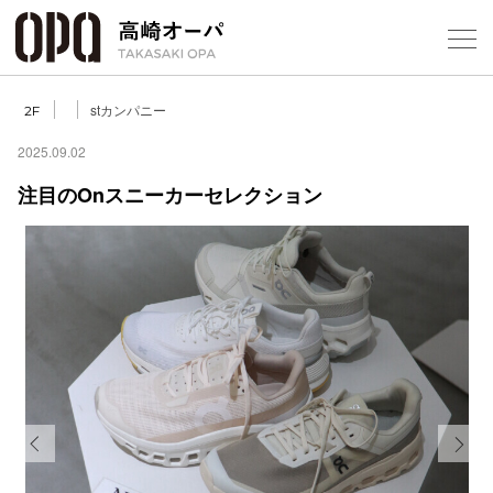
Foreign Customers
Select Language
▼
【
stカンパニー
2F
2025.09.02
注目のOnスニーカーセレクション
フロアガ
ショップ
レストラ
施設案内
アクセス
Previous
Next
スタッフ