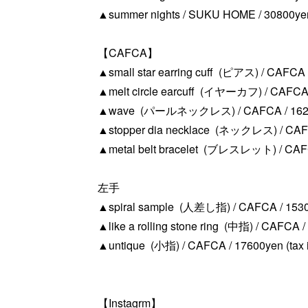
▲summer nights / SUKU HOME / 30800yen 
【CAFCA】
▲small star earring cuff (ピアス) / CAFCA /
▲melt circle earcuff (イヤーカフ) / CAFCA /
▲wave (パールネックレス) / CAFCA / 162800
▲stopper dia necklace (ネックレス) / CAFCA
▲metal belt bracelet (ブレスレット) / CAFCA
左手
▲spiral sample (人差し指) / CAFCA / 15300
▲like a rolling stone ring (中指) / CAFCA / 
▲untique (小指) / CAFCA / 17600yen (tax 
【Instagrm】