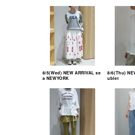
8/5(Wed) NEW ARRIVAL se
8/6(Thu) N
a NEWYORK
ublet