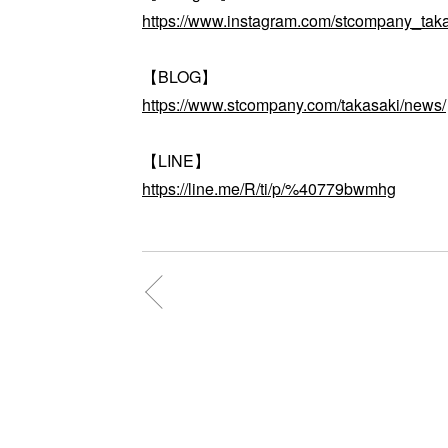
https://www.instagram.com/stcompany_taka
【BLOG】
https://www.stcompany.com/takasaki/news/
【LINE】
https://line.me/R/ti/p/%40779bwmhg