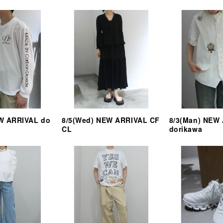
EW ARRIVAL do
8/5(Wed) NEW ARRIVAL CF
8/3(Man) NEW
CL
dorikawa