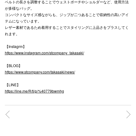
ベルトの長さを調整することでウェストポーチやショルダーなど、使用方法
が多様なバッグ。
コンパクトなサイズ感ながらも、ジップが二つあることで収納性の高いアイ
仙台フォ
テムになっています。
レザー素材であるため着用することでスタイリングに上品さをプラスしてく
れます。
【Instagrm】
https://www.instagram.com/stcompany_takasaki/
【BLOG】
https://www.stcompany.com/takasaki/news/
【LINE】
https://line.me/R/ti/p/%40779bwmhg