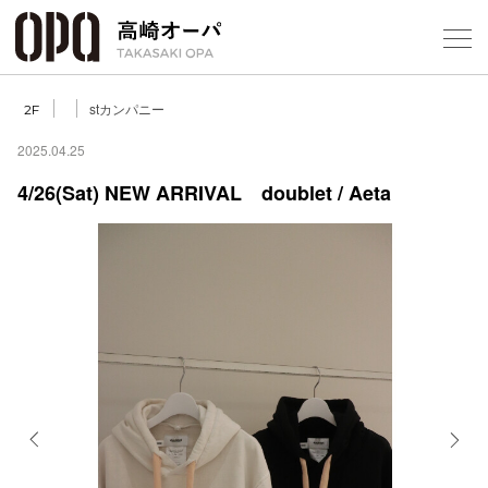
Foreign Customers
Select Language
▼
【
stカンパニー
2F
2025.04.25
4/26(Sat) NEW ARRIVAL doublet / Aeta
フロアガ
ショップ
レストラ
施設案内
アクセス
Previous
Next
スタッフ