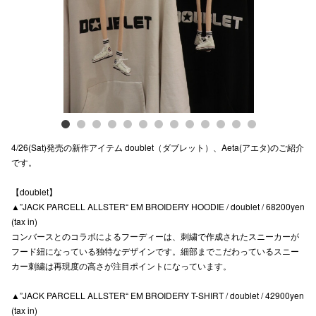
電話でお
公式SNS
企業情報
4/26(Sat)発売の新作アイテム doublet（ダブレット）、Aeta(アエタ)のご紹介
お問い合わせ
です。
プライバシー
【doublet】
利用規約
▲”JACK PARCELL ALLSTER“ EM BROIDERY HOODIE / doublet / 68200yen
(tax in)
ソーシャルメ
コンバースとのコラボによるフーディーは、刺繍で作成されたスニーカーが
フード紐になっている独特なデザインです。細部までこだわっているスニー
カー刺繍は再現度の高さが注目ポイントになっています。
▲”JACK PARCELL ALLSTER“ EM BROIDERY T-SHIRT / doublet / 42900yen
(tax in)
秋田オ