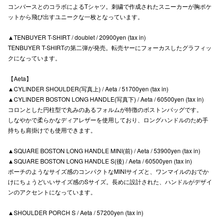
コンバースとのコラボによるTシャツ。刺繍で作成されたスニーカーが胸ポケ
高崎オ
ットから飛び出すユニークな一枚となっています。
新百合丘
▲TENBUYER T-SHIRT / doublet / 20900yen (tax in)
TENBUYER T-SHIRTの第二弾が発売。転売ヤーにフォーカスしたグラフィッ
三宮オ
クになっています。
キャナルシ
【Aeta】
▲CYLINDER SHOULDER(写真上) / Aeta / 51700yen (tax in)
那覇オ
▲CYLINDER BOSTON LONG HANDLE(写真下) / Aeta / 60500yen (tax in)
コロンとした円柱型で丸みのあるフォルムが特徴のボストンバッグです。
しなやかで柔らかなディアレザーを使用しており、ロングハンドルのため手
持ちも肩掛けでも使用できます。
▲SQUARE BOSTON LONG HANDLE MINI(前) / Aeta / 53900yen (tax in)
▲SQUARE BOSTON LONG HANDLE S(後) / Aeta / 60500yen (tax in)
横浜ビ
ポーチのようなサイズ感のコンパクトなMINIサイズと、ワンマイルのおでか
けにちょうどいいサイズ感のSサイズ。長めに設計された、ハンドルがデザイ
ンのアクセントになっています。
▲SHOULDER PORCH S / Aeta / 57200yen (tax in)