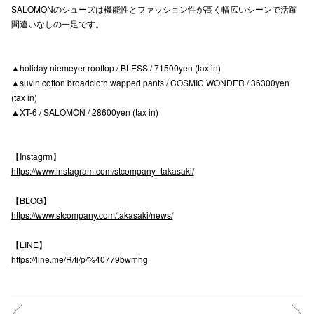
SALOMONのシューズは機能性とファッション性が高く幅広いシーンで活躍
高崎オ
間違いなしの一足です。
新百合丘
▲holiday niemeyer rooftop / BLESS / 71500yen (tax in)
三宮オ
▲suvin cotton broadcloth wapped pants / COSMIC WONDER / 36300yen
(tax in)
キャナルシ
▲XT-6 / SALOMON / 28600yen (tax in)
那覇オ
【Instagrm】
https://www.instagram.com/stcompany_takasaki/
【BLOG】
https://www.stcompany.com/takasaki/news/
横浜ビ
【LINE】
https://line.me/R/ti/p/%40779bwmhg