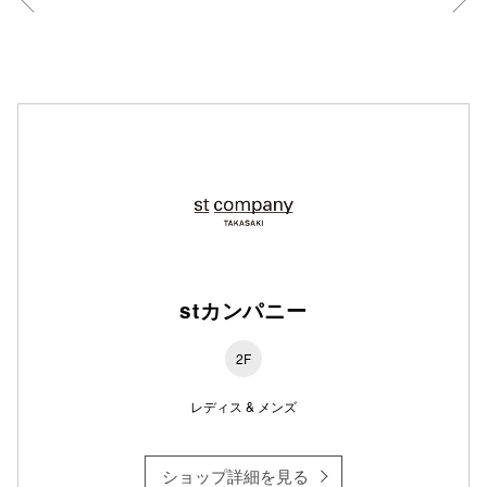
仙台フォ
stカンパニー
2F
レディス & メンズ
ショップ詳細を見る