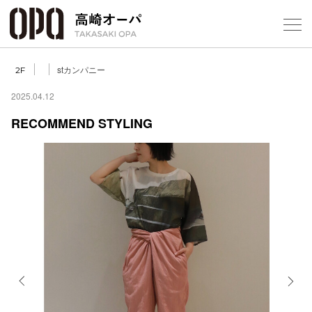
Foreign Customers
Select Language
▼
【
stカンパニー
2F
2025.04.12
RECOMMEND STYLING
フロアガ
ショップ
レストラ
施設案内
アクセス
Previous
Next
スタッフ