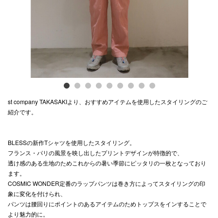
電話でお
公式SNS
企業情報
st company TAKASAKIより、おすすめアイテムを使用したスタイリングのご
お問い合わせ
紹介です。
プライバシー
利用規約
BLESSの新作Tシャツを使用したスタイリング。
フランス・パリの風景を映し出したプリントデザインが特徴的で、
ソーシャルメ
透け感のある生地のためこれからの暑い季節にピッタリの一枚となっており
ます。
COSMIC WONDER定番のラップパンツは巻き方によってスタイリングの印
象に変化を付けられ、
パンツは腰回りにポイントのあるアイテムのためトップスをインすることで
より魅力的に。
秋田オ