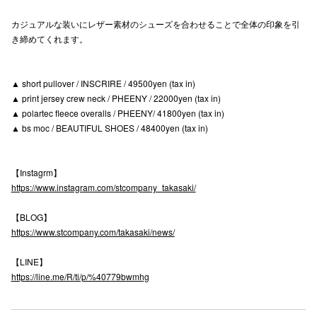
高崎オ
カジュアルな装いにレザー素材のシューズを合わせることで全体の印象を引
き締めてくれます。
新百合丘
三宮オ
▲ short pullover / INSCRIRE / 49500yen (tax in)
▲ print jersey crew neck / PHEENY / 22000yen (tax in)
キャナルシ
▲ polartec fleece overalls / PHEENY/ 41800yen (tax in)
▲ bs moc / BEAUTIFUL SHOES / 48400yen (tax in)
那覇オ
【Instagrm】
https://www.instagram.com/stcompany_takasaki/
【BLOG】
https://www.stcompany.com/takasaki/news/
横浜ビ
【LINE】
https://line.me/R/ti/p/%40779bwmhg