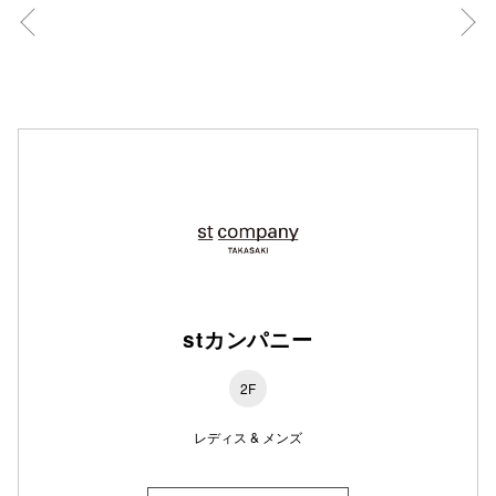
仙台フォ
stカンパニー
2F
レディス & メンズ