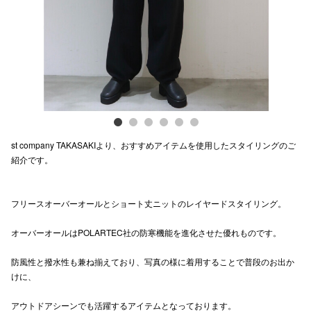
電話でお
公式SNS
企業情報
st company TAKASAKIより、おすすめアイテムを使用したスタイリングのご
お問い合わせ
紹介です。
プライバシー
利用規約
フリースオーバーオールとショート丈ニットのレイヤードスタイリング。
ソーシャルメ
オーバーオールはPOLARTEC社の防寒機能を進化させた優れものです。
防風性と撥水性も兼ね揃えており、写真の様に着用することで普段のお出か
けに、
アウトドアシーンでも活躍するアイテムとなっております。
秋田オ