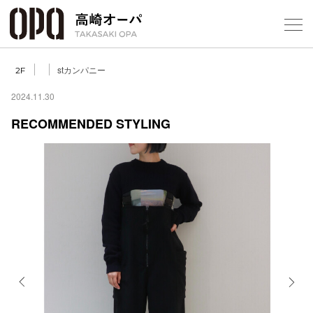
Foreign Customers
Select Language
▼
【
stカンパニー
2F
2024.11.30
RECOMMENDED STYLING
フロアガ
ショップ
レストラ
施設案内
アクセス
Previous
Next
スタッフ