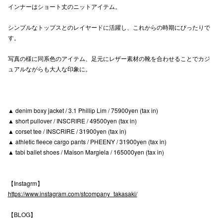
インナーはショート丈のニットアイテム。
高崎オ
シンプルなトップスとのレイヤードに活躍し、これからの時期にぴったりで
新百合丘
す。
三宮オ
写真の様に同系色のアイテム、足元にレザー素材の靴を合わせることでカジ
ュアルながらも大人な印象に。
キャナルシ
那覇オ
▲ denim boxy jacket / 3.1 Phillip Lim / 75900yen (tax in)
▲ short pullover / INSCRIRE / 49500yen (tax in)
▲ corset tee / INSCRIRE / 31900yen (tax in)
▲ athletic fleece cargo pants / PHEENY / 31900yen (tax in)
▲ tabi ballet shoes / Maison Margiela / 165000yen (tax in)
横浜ビ
【Instagrm】
https://www.instagram.com/stcompany_takasaki/
【BLOG】