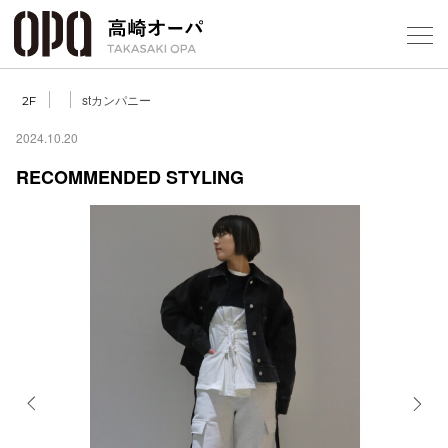
Foreign Customers
Select Language
▼
【
stカンパニー
2F
2024.10.20
RECOMMENDED STYLING
フロアガ
ショップ
レストラ
施設案内
アクセス
Previous
Next
スタッフ