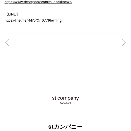
https://www.stcompany.com/takasaki/news/
【LINE】
仙台フォ
https://line.me/R/ti/p/%40779bwmhg
stカンパニー