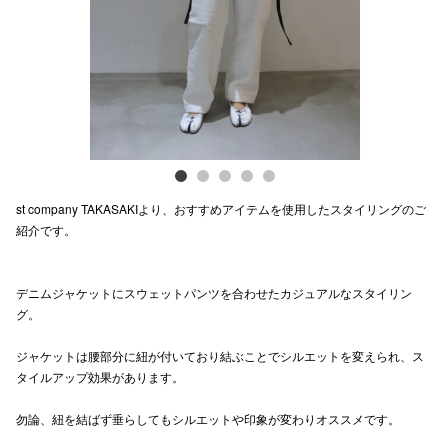
電話でお
公式SNS
企業情報
st company TAKASAKIより、おすすめアイテムを使用したスタイリングのご
お問い合わせ
紹介です。
プライバシー
利用規約
デニムジャケットにスウェットパンツを合わせたカジュアルなスタイリン
グ。
ソーシャルメ
ジャケットは腰部分に紐が付いており結ぶことでシルエットを変えられ、ス
タイルアップ効果があります。
勿論、紐を結ばず垂らしてもシルエットや印象が変わりオススメです。
秋田オ