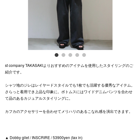
電話でお
公式SNS
企業情報
st company TAKASAKIよりおすすめのアイテムを使用したスタイリングのご
お問い合わせ
紹介です。
プライバシー
シャツ地のジレはレイヤードスタイルでも1枚でも活躍する優秀なアイテム。
利用規約
さらっと着用でき上品な印象に。ボトムスにはワイドデニムパンツを合わせ
て品のあるカジュアルスタイリングに。
ソーシャルメ
カフカのアクセサリーを合わせてメリハリのあるこなれ感を演出できます。
▲ Dobby gilet / INSCRIRE / 53900yen (tax in)
秋田オ