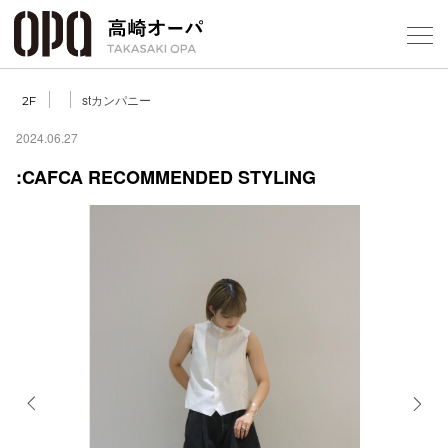
Foreign Customers
Select Language
▼
【
stカンパニー
2F
2024.06.27
:CAFCA RECOMMENDED STYLING
フロアガ
ショップ
レストラ
施設案内
アクセス
Previous
Next
スタッフ