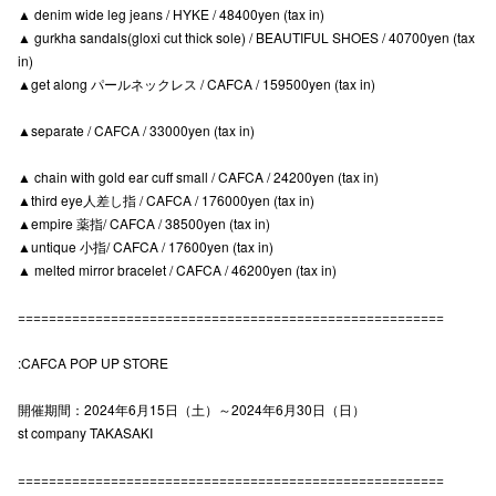
▲ denim wide leg jeans / HYKE / 48400yen (tax in)
高崎オ
▲ gurkha sandals(gloxi cut thick sole) / BEAUTIFUL SHOES / 40700yen (tax
in)
新百合丘
▲get along パールネックレス / CAFCA / 159500yen (tax in)
三宮オ
▲separate / CAFCA / 33000yen (tax in)
キャナルシ
▲ chain with gold ear cuff small / CAFCA / 24200yen (tax in)
▲third eye人差し指 / CAFCA / 176000yen (tax in)
那覇オ
▲empire 薬指/ CAFCA / 38500yen (tax in)
▲untique 小指/ CAFCA / 17600yen (tax in)
▲ melted mirror bracelet / CAFCA / 46200yen (tax in)
=======================================================
:CAFCA POP UP STORE
横浜ビ
開催期間：2024年6月15日（土）～2024年6月30日（日）
st company TAKASAKI
=======================================================