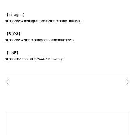
【Instagrm】
仙台フォ
https://www.instagram.com/stcompany_takasaki/
【BLOG】
https://www.stcompany.com/takasaki/news/
【LINE】
https://line.me/R/ti/p/%40779bwmhg/